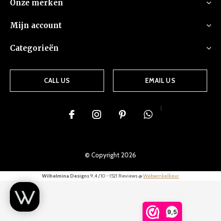
Onze merken
Mijn account
Categorieën
CALL US
EMAIL US
{
© Copyright
2026
Wilhelmina Designs
9,4
/
10
-
1521
Reviews @
Webwinkelkeur
9,5