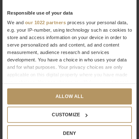
PASSE-PARTOUT 4P
PASSE-PARTOUT 4PC
MELKKAN - S - MATT WHITE
ONDERZETTER - M
Responsible use of your data
€34,00
€70,00
We and
our 1022 partners
process your personal data,
e.g. your IP-number, using technology such as cookies to
store and access information on your device in order to
serve personalized ads and content, ad and content
measurement, audience research and services
development. You have a choice in who uses your data
and for what purposes. Your privacy choices are only
applicable on this digital property where you have made
Serax
Serax
your choices. You can change or withdraw your consent
any time from the Cookie Declaration or by clicking on
VINCENT VAN DUYSEN -
VINCENT VAN DUYSEN -
ALLOW ALL
the Privacy trigger icon.
CENA 4PC HOOG GLAS
PASSE-PARTOUT 4PC MOK -
GLAZED WHITE
€64,00
If you allow, we would also like to:
CUSTOMIZE
€44,00
Collect information about your geographical
location which can be accurate to within several
DENY
meters