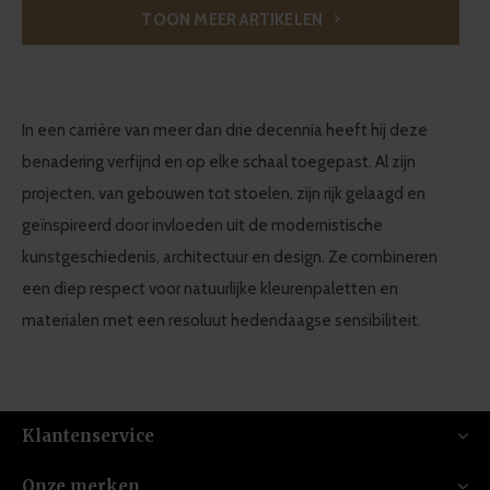
TOON MEER ARTIKELEN
In een carrière van meer dan drie decennia heeft hij deze
benadering verfijnd en op elke schaal toegepast. Al zijn
projecten, van gebouwen tot stoelen, zijn rijk gelaagd en
geïnspireerd door invloeden uit de modernistische
kunstgeschiedenis, architectuur en design. Ze combineren
een diep respect voor natuurlijke kleurenpaletten en
materialen met een resoluut hedendaagse sensibiliteit.
Klantenservice
Onze merken