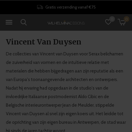
30 dagen retourrecht
0
0
Vincent Van Duysen
De collecties van Vincent van Duysen voor Serax belichamen
de zuiverheid van vormen en de intuïtieve relatie met
materialen die hebben bijgedragen aan zijn reputatie als een
van Europa's toonaangevende architecten en ontwerpers.
Nadat hij ervaring had opgedaan in de studio's van de
invloedrijke Italiaanse postmodernist Aldo Cibic en de
Belgische interieurontwerper Jean de Meulder, stippelde
Vincent van Duysen al snel zijn eigen koers uit. Het leidde tot
de oprichting van zijn eigen bureau in Antwerpen, de stad waar
hij sinds de jaren tachtig woont.