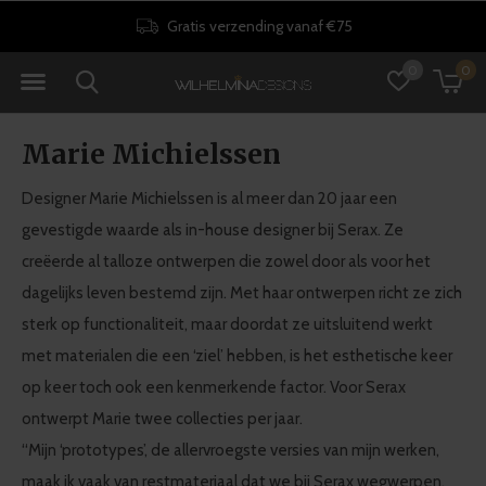
30 dagen retourrecht
0
0
Marie Michielssen
Designer Marie Michielssen is al meer dan 20 jaar een
gevestigde waarde als in-house designer bij Serax. Ze
creëerde al talloze ontwerpen die zowel door als voor het
dagelijks leven bestemd zijn. Met haar ontwerpen richt ze zich
sterk op functionaliteit, maar doordat ze uitsluitend werkt
met materialen die een ‘ziel’ hebben, is het esthetische keer
op keer toch ook een kenmerkende factor. Voor Serax
ontwerpt Marie twee collecties per jaar.
“Mijn ‘prototypes’, de allervroegste versies van mijn werken,
maak ik vaak van restmateriaal dat we bij Serax wegwerpen.