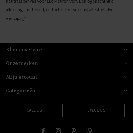
neutraal canvas voor alle kleuren verf. Een ogenschijnlijk
alledaags materiaal, en toch is het voor mij allesbehalve
eenzijdig.”
Klantenservice
Onze merken
Mijn account
Categorieën
CALL US
EMAIL US
{