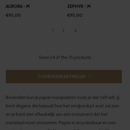
AURORA - M
ZEPHYR - M
€95,00
€95,00
1
2
Seen 24 of the 35 products
TOON MEER ARTIKELEN
Bovendien kun je papier manipuleren zoals je dat zelf wilt; jij
bent degene die bepaalt hoe het eindproduct eruit zal zien
en je bent niet afhankelijk van een instrument dat het
materiaal moet omvormen. Papier is recycleerbaar en een