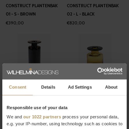
CONSTRUCT PLANTENBAK
CONSTRUCT PLANTENBAK
01 - S - BROWN
02 - L - BLACK
€390,00
€820,00
Serax
Serax
Consent
Details
Ad Settings
About
MARIE MICHIELSSEN - WIND
MARIE MICHIELSSEN - WIND
& FIRE VAAS - L - BLACK/DARK
& FIRE VAAS - S -
BROWN
AMBER/BLACK
Responsible use of your data
€165,00
€129,00
We and
our 1022 partners
process your personal data,
e.g. your IP-number, using technology such as cookies to