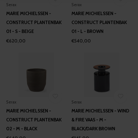
Serax
Serax
We use cookies to personalise content and ads, to
MARIE MICHIELSSEN -
MARIE MICHIELSSEN -
provide social media features and to analyse our traffic.
We also share information about your use of our site with
CONSTRUCT PLANTENBAK
CONSTRUCT PLANTENBAK
our social media, advertising and analytics partners who
01 - S - BEIGE
01 - L - BROWN
may combine it with other information that you’ve
€620,00
€540,00
provided to them or that they’ve collected from your use
of their services.
Serax
Serax
MARIE MICHIELSSEN -
MARIE MICHIELSSEN - WIND
CONSTRUCT PLANTENBAK
& FIRE VAAS - M -
02 - M - BLACK
BLACK/DARK BROWN