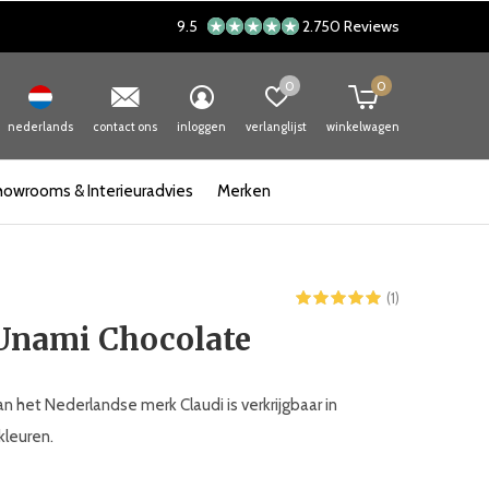
9.5
2.750 Reviews
0
0
nederlands
contact ons
inloggen
verlanglijst
winkelwagen
howrooms & Interieuradvies
Merken
(1)
 Unami Chocolate
n het Nederlandse merk Claudi is verkrijgbaar in
kleuren.