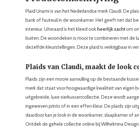
Plaid Unami is van het Nederlandse merk Claudi. De plaid
bank of fauteuil in de woonkamer. Het geeft net dat bee
interieur. Uiteraard is het kleed ook
heerlijk zacht
om om 
buiten. De woondeken is mooi te combineren met de luxe 
dezelfde kleurstellingen. Deze plaid is verkrijgbaar in ve
Plaids van Claudi, maakt de look 
Plaids zijn een mooie aanvulling op de bestaande kussen
merk dat staat voor hoogwaardige kwaliteit van eige
uitgebreide, luxe sierkussencollectie. Deze wordt aa
ingeweven prints of in een effen kleur. De plaids zijn ui
daardoor kan je look in de woonkamer, slaapkamer of a
Ontdek de gehele collectie online bij Wilhelmina Design