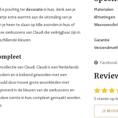
 is prachtig ter
decoratie
in huis, denk aan je
Materialen
tje extra warmte aan de uitstraling van je
Afmetingen
je heen te slaan op kille avonden in huis of
Wasvoorschri
sierkussens van Claudi die verkrijgbaar zijn in
rschillende kleuren.
Garantie
Verzendmet
compleet
Facebook
collectie van Claudi. Claudi is een Nederlands
Revie
n bodem en is bekend geworden met een
ngevuld door mooie grote woonkleden met
tgevoerd in de kleuren van de sierkussens en
ndere ruimte in huis compleet gemaakt worden.
5 sterren op 
s.
JE BEOO