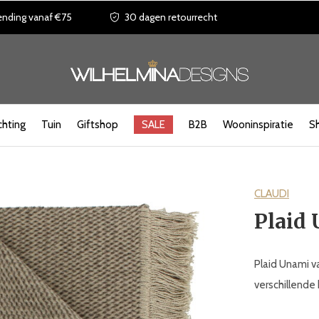
ending vanaf €75
30 dagen retourrecht
chting
Tuin
Giftshop
SALE
B2B
Wooninspiratie
S
CLAUDI
Plaid
Plaid Unami va
verschillende 