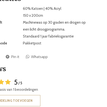
60% Katoen | 40% Acryl
150 x 200cm
ft
Machinewas op 30 graden en drogen op
een licht droogprogramma.
Standaard 1 jaar fabrieksgarantie
hode
Pakketpost
Pin it
Whatsapp
ws
5
/ 5
basis van 1 beoordelingen
RDELING TOEVOEGEN