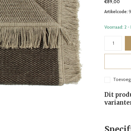
€89,00
Artikelcode:
9
Voorraad: 2
-
Toevoege
Dit prod
variante
Specif