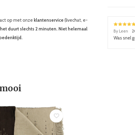
ntact op met onze
klantenservice
(livechat, e-
, het duurt slechts 2 minuten. Niet helemaal
By Leen
2
bedenktijd.
Was snel g
 mooi