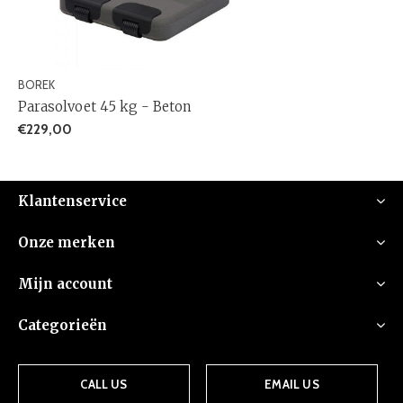
BOREK
Parasolvoet 45 kg - Beton
€229,00
Klantenservice
Onze merken
Mijn account
Categorieën
CALL US
EMAIL US