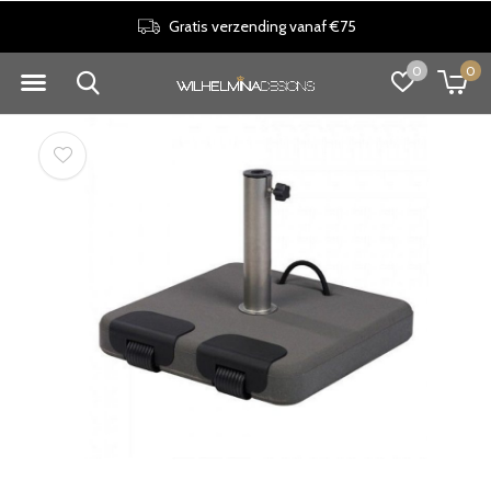
Gratis verzending vanaf €75
0
0