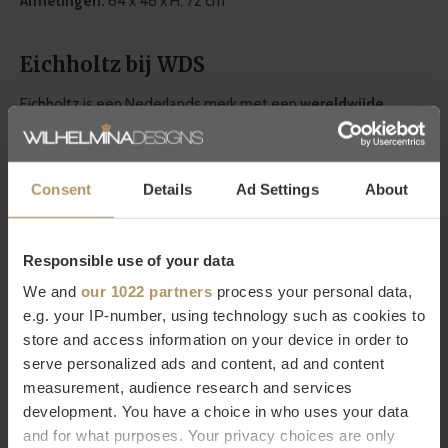
Afmetingen:
64 x 48 x H. 72 cm
Eichholtz bij WDS
Eichholtz is een Nederlands merk met een
wereldwijde
bekendheid
in de woonwereld en bestaat ruim twintig jaar. Zij
staan voor een hoogwaardige kwaliteit, werken met
luxe
Consent
Details
Ad Settings
About
details
en hebben een zeer grote collectie in meubels en
woonaccessoires. Bij WDS vind je een
grote selectie van
Eichholtz producten
die naadloos aansluiten bij de
Responsible use of your data
kenmerkende
modern chic
stijl van WDS. Laat je inspireren
We and
our 1022 partners
process your personal data,
door de decoratieve producten van Eichholtz die aan elk
e.g. your IP-number, using technology such as cookies to
interieur iets moois toevoegen!
store and access information on your device in order to
serve personalized ads and content, ad and content
measurement, audience research and services
Wil je meer weten over Eichholtz of ben je op zoek naar een
development. You have a choice in who uses your data
specifiek product? Neem dan contact op met
and for what purposes. Your privacy choices are only