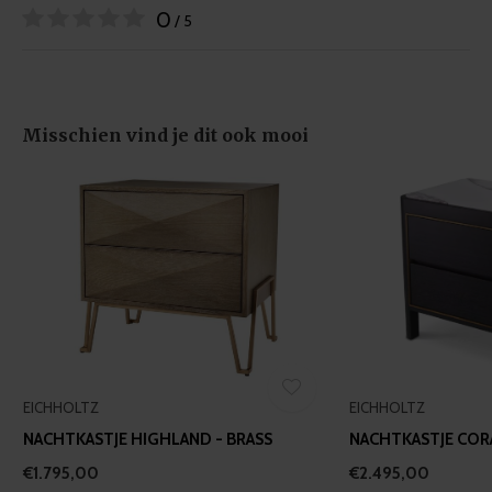
may combine it with other information that you’ve
0
/ 5
provided to them or that they’ve collected from your use
of their services.
Misschien vind je dit ook mooi
EICHHOLTZ
EICHHOLTZ
NACHTKASTJE HIGHLAND - BRASS
NACHTKASTJE CO
€1.795,00
€2.495,00