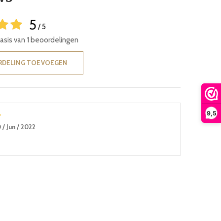
5
/ 5
basis van 1 beoordelingen
RDELING TOEVOEGEN
9,5
 / Jun / 2022