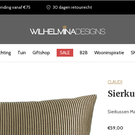
ending vanaf €75
30 dagen retourrecht
chting
Tuin
Giftshop
SALE
B2B
Wooninspiratie
S
CLAUDI
Sierk
Sierkussen Ma
€59,00