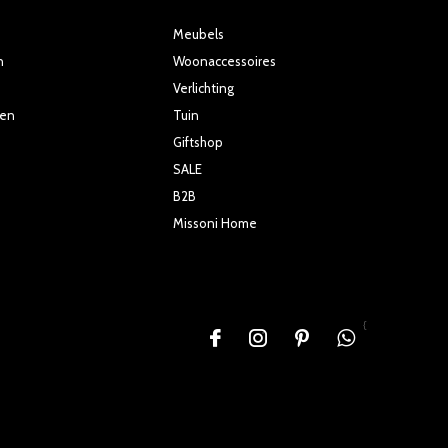
Meubels
n
Woonaccessoires
Verlichting
ten
Tuin
Giftshop
SALE
B2B
Missoni Home
{