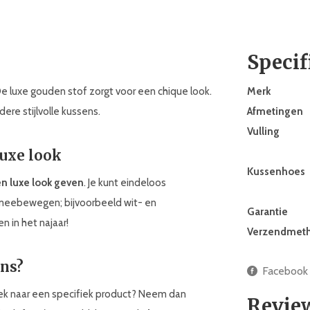
Specif
e luxe gouden stof zorgt voor een chique look.
Merk
ere stijlvolle kussens.
Afmetingen
Vulling
luxe look
Kussenhoes
en luxe look geven
. Je kunt eindeloos
meebewegen; bijvoorbeeld wit- en
Garantie
n in het najaar!
Verzendmet
ens?
Facebook
zoek naar een specifiek product? Neem dan
Revie