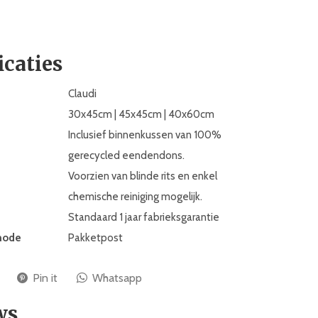
icaties
Claudi
30x45cm | 45x45cm | 40x60cm
Inclusief binnenkussen van 100%
gerecycled eendendons.
Voorzien van blinde rits en enkel
chemische reiniging mogelijk.
Standaard 1 jaar fabrieksgarantie
hode
Pakketpost
Pin it
Whatsapp
ws