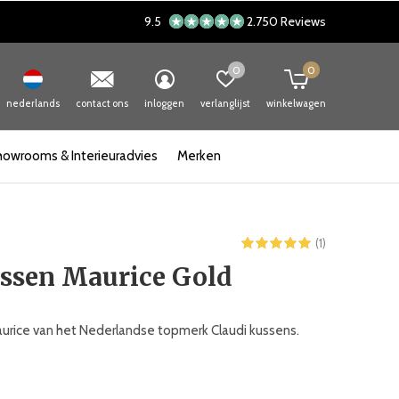
9.5
2.750 Reviews
0
0
nederlands
contact ons
inloggen
verlanglijst
winkelwagen
howrooms & Interieuradvies
Merken
(1)
ussen Maurice Gold
urice van het Nederlandse topmerk Claudi kussens.