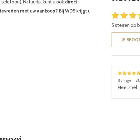
f telefoon). Natuurlijk kunt u ook
direct
 tevreden met uw aankoop? Bij WDS krijgt u
5 sterren op 
JE BEOO
By Inge
20
Heel snel
 mooi