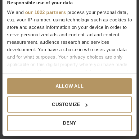
luxe look geven
. Je kunt eindeloos combineren en de bank
Responsible use of your data
zelfs met de
seizoenen
laten meebewegen; bijvoorbeeld
We and
our 1022 partners
process your personal data,
e.g. your IP-number, using technology such as cookies to
wit- en pasteltinten in het voorjaar en warme brons- en
store and access information on your device in order to
grijstinten in het najaar!
serve personalized ads and content, ad and content
measurement, audience research and services
Meer informatie over Claudi kussens?
development. You have a choice in who uses your data
and for what purposes. Your privacy choices are only
Wil je meer informatie over dit product? Neem dan contact op
applicable on this digital property where you have made
met onze
klantenservice
. Direct bestellen kan natuurlijk ook,
your choices. You can change or withdraw your consent
het duurt slechts 2 minuten. Ben je niet helemaal tevreden
any time from the Cookie Declaration or by clicking on
ALLOW ALL
the Privacy trigger icon.
met je aankoop? Bij WDS krijg je 30
dagen bedenktijd.
If you allow, we would also like to:
CUSTOMIZE
Specificaties
Collect information about your geographical
Merk
Claudi
location which can be accurate to within several
DENY
Afmetingen
45x45cm
meters
Identify your device by actively scanning it for
Vulling
Inclusief binnenkussen van