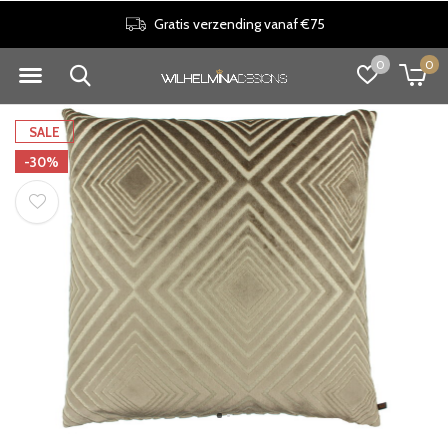
Gratis verzending vanaf €75
0
0
SALE
-30%