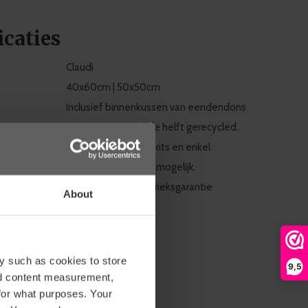
icaties
Claudi
40x60cm | 50x50cm
Inclusief binnenkussen van eendendons
waarvan minimaal de helft gerecycled.
Voorzien van blinde rits en enkel
chemische reiniging mogelijk.
Standaard 1 jaar fabrieksgarantie
About
hode
Pakketpost
Pin it
Whatsapp
y such as cookies to store
9,5
ws
nd content measurement,
for what purposes. Your