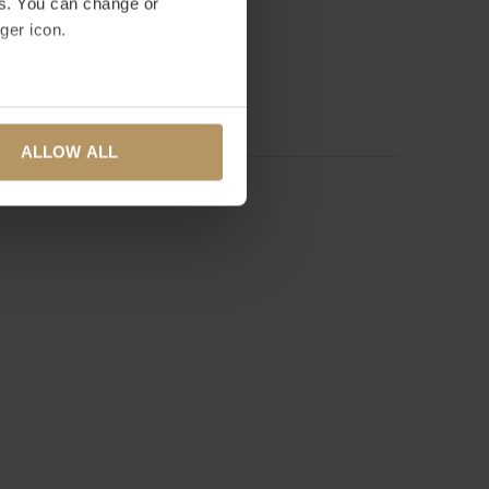
es. You can change or
0
/ 5
ger icon.
basis van 0 beoordelingen
RDELING TOEVOEGEN
several meters
ALLOW ALL
ails section
.
se our traffic. We also share
ers who may combine it with
 services.