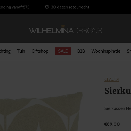
ending vanaf €75
30 dagen retourrecht
chting
Tuin
Giftshop
SALE
B2B
Wooninspiratie
S
CLAUDI
Sierk
Sierkussen He
€89,00