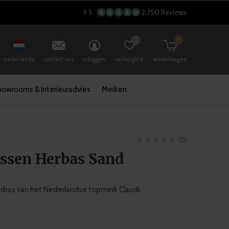
9.5
2.750 Reviews
0
0
nederlands
contact ons
inloggen
verlanglijst
winkelwagen
howrooms & Interieuradvies
Merken
(0)
ussen Herbas Sand
rbas van het Nederlandse topmerk Claudi.