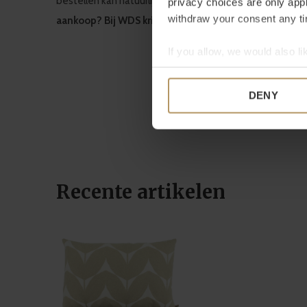
bestellen kan natuurlijk ook,
het duurt slechts 2 minute
privacy choices are only app
withdraw your consent any tim
aankoop? Bij WDS krijg je 30
dagen bedenktijd
.
If you allow, we would also lik
Collect information a
Identify your device by
DENY
Find out more about how your
We use cookies to personalis
information about your use of
other information that you’ve
Recente artikelen