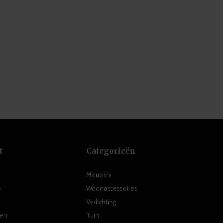
t
Categorieën
Meubels
n
Woonaccessoires
Verlichting
ten
Tuin