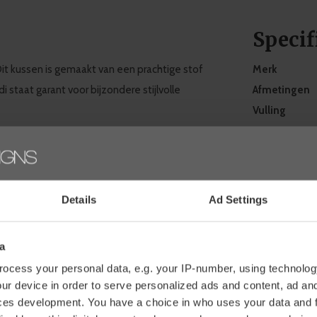
Specif
Dit kussen is gemaakt van een prachtige stof
Merk
staat garant voor bijzondere stijlvolle
Afmetingen
Vulling
Kussenhoes
luxe look
en luxe look geven
. Je kunt eindeloos
Garantie
Details
Ad Settings
meebewegen; bijvoorbeeld wit- en
Verzendmet
n in het najaar!
a
Facebook
ens?
ocess your personal data, e.g. your IP-number, using technolog
Revie
ur device in order to serve personalized ads and content, ad a
ntact op met onze
klantenservice
. Direct
ces development. You have a choice in who uses your data and 