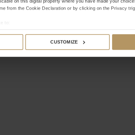
n
.
Ben je niet helemaal tevreden met je
licable on this digital property where you have made your choic
e from the Cookie Declaration or by clicking on the Privacy trig
0 sterren op 
e to:
JE BEOO
bout your geographical location which can be accurate to within 
 actively scanning it for specific characteristics (fingerprinting)
CUSTOMIZE
 personal data is processed and set your preferences in the
det
e content and ads, to provide social media features and to analy
 our site with our social media, advertising and analytics partn
 provided to them or that they’ve collected from your use of their