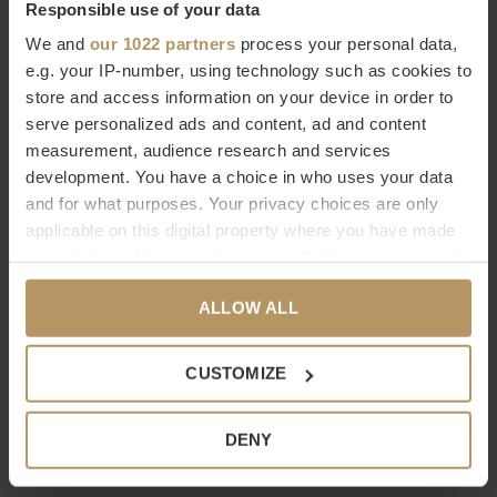
luxe look geven
. Je kunt eindeloos combineren en de bank
Responsible use of your data
zelfs met de
seizoenen
laten meebewegen; bijvoorbeeld
We and
our 1022 partners
process your personal data,
e.g. your IP-number, using technology such as cookies to
wit- en pasteltinten in het voorjaar en warme brons- en
store and access information on your device in order to
grijstinten in het najaar!
serve personalized ads and content, ad and content
measurement, audience research and services
Meer informatie over Claudi kussens?
development. You have a choice in who uses your data
and for what purposes. Your privacy choices are only
Wil je meer informatie over dit product? Neem dan contact op
applicable on this digital property where you have made
met onze
klantenservice
. Direct bestellen kan natuurlijk ook,
your choices. You can change or withdraw your consent
het duurt slechts 2 minuten. Ben je niet helemaal tevreden
any time from the Cookie Declaration or by clicking on
ALLOW ALL
the Privacy trigger icon.
met je aankoop? Bij WDS krijg je 30 dagen bedenktijd.
If you allow, we would also like to:
CUSTOMIZE
Specificaties
Collect information about your geographical
Merk
Claudi
location which can be accurate to within several
DENY
Afmetingen
40x60cm | 50x50cm
meters
Identify your device by actively scanning it for
Vulling
Inclusief binnenkussen van