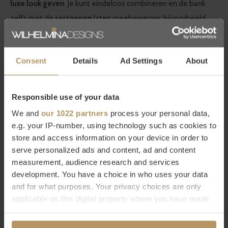
luxe look geven
. Je kunt eindeloos combineren en de bank
zelfs met de
seizoenen
laten meebewegen; bijvoorbeeld
wit- en pasteltinten in het voorjaar en warme brons- en
grijstinten in het najaar!
Consent
Details
Ad Settings
About
Meer informatie over Claudi kussens?
Responsible use of your data
Wil je meer informatie over dit product? Neem dan contact op
We and
our 1022 partners
process your personal data,
met onze
klantenservice.
Direct bestellen kan natuurlijk ook,
e.g. your IP-number, using technology such as cookies to
gebruik hiervoor de groene bestelknop,
het duurt slecht 2
store and access information on your device in order to
minuten.
Ben je niet helemaal tevreden met je aankoop? Bij
serve personalized ads and content, ad and content
WDS krijg je 30
dagen bedenktijd.
measurement, audience research and services
development. You have a choice in who uses your data
Specificaties
and for what purposes. Your privacy choices are only
applicable on this digital property where you have made
Merk
Claudi
your choices. You can change or withdraw your consent
Afmetingen
45x45cm
any time from the Cookie Declaration or by clicking on