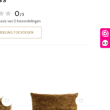
0
/ 5
basis van 0 beoordelingen
RDELING TOEVOEGEN
9,5