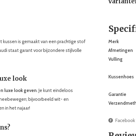
variante
Specif
Dit kussen is gemaakt van een prachtige stof
Merk
 staat garant voor bijzondere stijlvolle
Afmetingen
Vulling
Kussenhoes
luxe look
en luxe look geven
. Je kunt eindeloos
Garantie
meebewegen; bijvoorbeeld wit- en
Verzendmet
n in het najaar!
Facebook
ens?
Revie