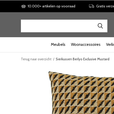
10.000+ artikelen op voorraad
Gratis verz
Meubels
Woonaccessoires
Verli
Terug naar overzicht
Sierkussen Berlyo Exclusive Mustard