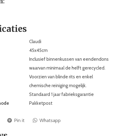
n:
icaties
Claudi
45x45cm
Inclusief binnenkussen van eendendons
waarvan minimaal de helft gerecycled.
Voorzien van blinde rits en enkel
chemische reiniging mogelijk.
Standaard 1 jaar fabrieksgarantie
hode
Pakketpost
Pin it
Whatsapp
ws