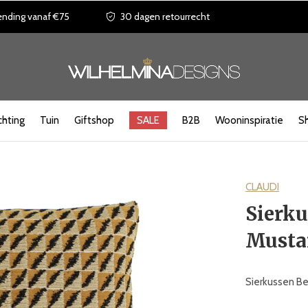
ending vanaf €75
30 dagen retourrecht
chting
Tuin
Giftshop
SALE
B2B
Wooninspiratie
S
CLAUDI
Sierku
Musta
Sierkussen Be