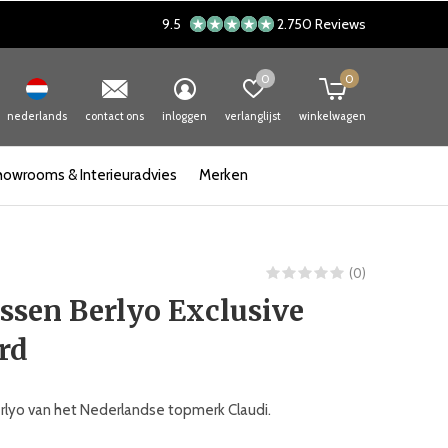
9.5
2.750 Reviews
0
0
nederlands
contact ons
inloggen
verlanglijst
winkelwagen
howrooms & Interieuradvies
Merken
(0)
ssen Berlyo Exclusive
rd
rlyo van het Nederlandse topmerk Claudi.