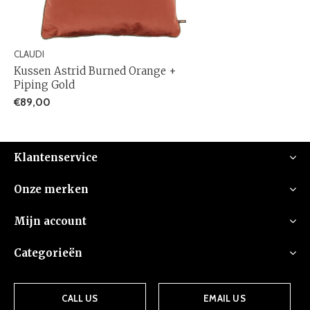
CLAUDI
Kussen Astrid Burned Orange +
Piping Gold
€89,00
Klantenservice
Onze merken
Mijn account
Categorieën
CALL US
EMAIL US