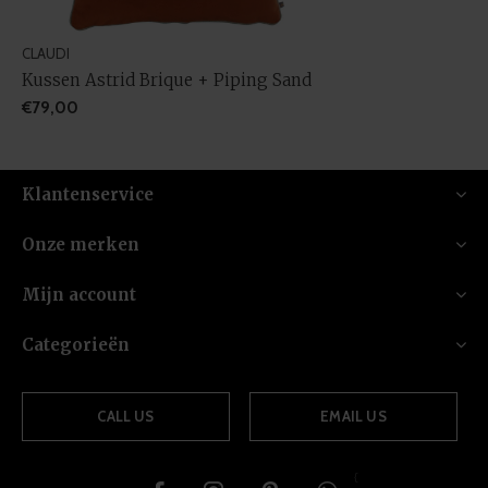
CLAUDI
Kussen Astrid Brique + Piping Sand
€79,00
Klantenservice
Onze merken
Mijn account
Categorieën
CALL US
EMAIL US
{