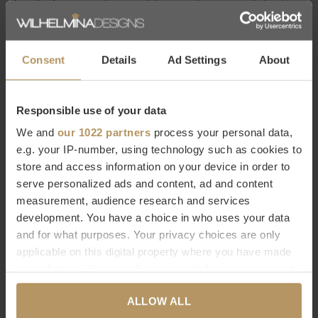
luxe look geven
. Je kunt eindeloos combineren en de bank
zelfs met de
seizoenen
laten meebewegen; bijvoorbeeld
wit- en pasteltinten in het voorjaar en warme brons- en
Consent
Details
Ad Settings
About
grijstinten in het najaar!
Meer informatie over Claudi kussens?
Responsible use of your data
We and
our 1022 partners
process your personal data,
Wil je meer informatie over dit product? Neem dan contact op
e.g. your IP-number, using technology such as cookies to
met onze
klantenservice
. Direct bestellen kan natuurlijk ook,
store and access information on your device in order to
het duurt slecht 2 minuten
.
Ben je niet helemaal tevreden
serve personalized ads and content, ad and content
measurement, audience research and services
met je aankoop? Bij WDS krijg je 30
dagen bedenktijd
.
development. You have a choice in who uses your data
and for what purposes. Your privacy choices are only
Specificaties
applicable on this digital property where you have made
Merk
Claudi
your choices. You can change or withdraw your consent
Afmetingen
30x45cm | 50x50cm
any time from the Cookie Declaration or by clicking on
ALLOW ALL
the Privacy trigger icon.
Vulling
Inclusief binnenkussen van 100%