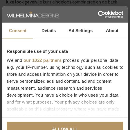
luxe look geven
. Je kunt eindeloos combineren en de bank
zelfs met de
seizoenen
laten meebewegen; bijvoorbeeld
wit- en pasteltinten in het voorjaar en warme brons- en
grijstinten in het najaar!
Consent
Details
Ad Settings
About
Meer informatie over Claudi kussens?
Responsible use of your data
Wil je meer informatie over dit product? Neem dan contact op
We and
our 1022 partners
process your personal data,
met onze
klantenservice
.Direct bestellen kan natuurlijk ook,
e.g. your IP-number, using technology such as cookies to
het duurt slecht 2 minuten
.
Ben je niet helemaal tevreden
store and access information on your device in order to
serve personalized ads and content, ad and content
met je aankoop? Bij WDS krijg je 30
dagen bedenktijd
.
measurement, audience research and services
development. You have a choice in who uses your data
Specificaties
and for what purposes. Your privacy choices are only
Merk
Claudi
applicable on this digital property where you have made
your choices. You can change or withdraw your consent
Afmetingen
30x45cm | 45x45cm
any time from the Cookie Declaration or by clicking on
Vulling
Inclusief binnenkussen van
ALLOW ALL
the Privacy trigger icon.