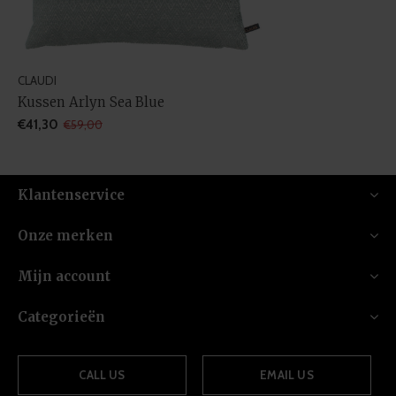
CLAUDI
Kussen Arlyn Sea Blue
€41,30
€59,00
Klantenservice
Onze merken
Mijn account
Categorieën
CALL US
EMAIL US