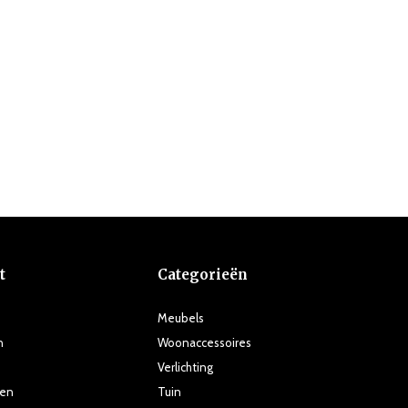
t
Categorieën
Meubels
n
Woonaccessoires
Verlichting
ten
Tuin