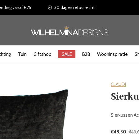
ending vanaf €75
30 dagen retourrecht
chting
Tuin
Giftshop
SALE
B2B
Wooninspiratie
S
CLAUDI
Sierku
Sierkussen Ac
€48,30
€69,