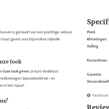
Specif
t kussen is gemaakt van een prachtige, velours
Merk
staat garant voor bijzondere stijlvolle
Afmetingen
Vulling
Kussenhoes
luxe look
en luxe look geven
. Je kunt eindeloos
Garantie
meebewegen; bijvoorbeeld wit- en
Verzendmet
n in het najaar!
Facebook
ens?
Revie