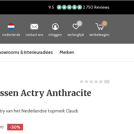
9.5
2.750 Reviews
0
0
nederlands
contact ons
inloggen
verlanglijst
winkelwagen
howrooms & Interieuradvies
Merken
(0)
ssen Actry Anthracite
try van het Nederlandse topmerk Claudi.
00
-30%