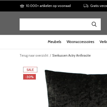
10.000+ artikelen op voorraad
Gratis verz
Meubels
Woonaccessoires
Verli
Terug naar overzicht
Sierkussen Actry Anthracite
SALE
-30%