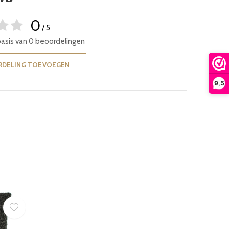
0
/ 5
basis van 0 beoordelingen
RDELING TOEVOEGEN
9,5