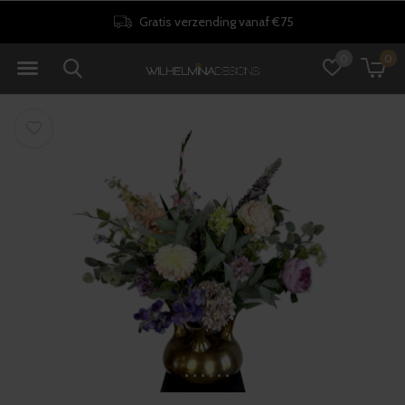
Gratis verzending vanaf €75
0
0