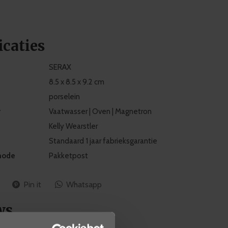
icaties
SERAX
8.5 x 8.5 x 9.2 cm
porselein
r
Vaatwasser | Oven | Magnetron
Kelly Wearstler
Standaard 1 jaar fabrieksgarantie
hode
Pakketpost
Pin it
Whatsapp
ws