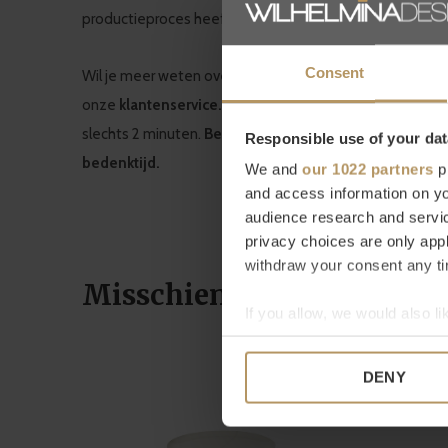
productieproces heeft Serax een sterke aanwezigheid in
Consent
Wil je meer weten over Serax of ben je op zoek naar e
onze
klantenservice.
Direct bestellen kan natuurlijk ook
slechts 2 minuten.
Ben je niet helemaal tevreden met j
Responsible use of your dat
bedenktijd.
We and
our 1022 partners
pr
and access information on yo
audience research and servi
privacy choices are only app
withdraw your consent any tim
Misschien vind je dit ook
If you allow, we would also lik
Collect information a
Identify your device by
DENY
Find out more about how your
We use cookies to personalis