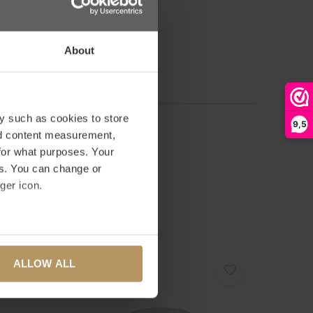
0
/ 5
basis van 0 beoordelingen
About
RDELING TOEVOEGEN
y such as cookies to store
9,5
nd content measurement,
for what purposes. Your
es. You can change or
ger icon.
several meters
ALLOW ALL
ails section
.
se our traffic. We also share