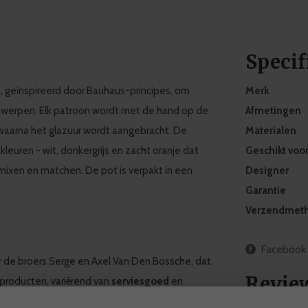
Specif
on, geïnspireerd door Bauhaus-principes, om
Merk
twerpen. Elk patroon wordt met de hand op de
Afmetingen
 waarna het glazuur wordt aangebracht. De
Materialen
kleuren - wit, donkergrijs en zacht oranje dat
Geschikt voo
 mixen en matchen. De pot is verpakt in een
Designer
Garantie
Verzendmet
Facebook
or de broers Serge en Axel Van Den Bossche, dat
Revie
 producten, variërend van
serviesgoed
en
ees ontwerpteam en een internationaal