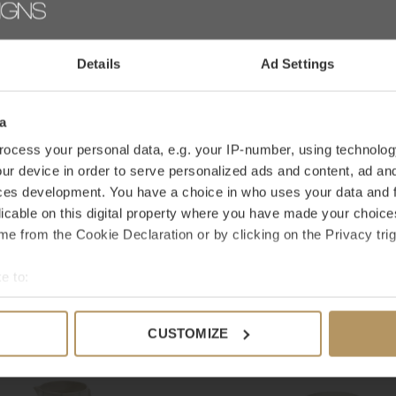
 toprestaurants, hotels en designwinkels.
0 sterren op 
Details
Ad Settings
en specifiek product? Neem dan contact op met
JE BEOO
, gebruik hiervoor de bestelknop, het duurt
e aankoop? Bij WDS krijg je
30 dagen
a
ocess your personal data, e.g. your IP-number, using technolog
ur device in order to serve personalized ads and content, ad a
ces development. You have a choice in who uses your data and 
licable on this digital property where you have made your choic
e from the Cookie Declaration or by clicking on the Privacy trig
 mooi
e to:
bout your geographical location which can be accurate to within 
 actively scanning it for specific characteristics (fingerprinting)
CUSTOMIZE
 personal data is processed and set your preferences in the
det
e content and ads, to provide social media features and to analy