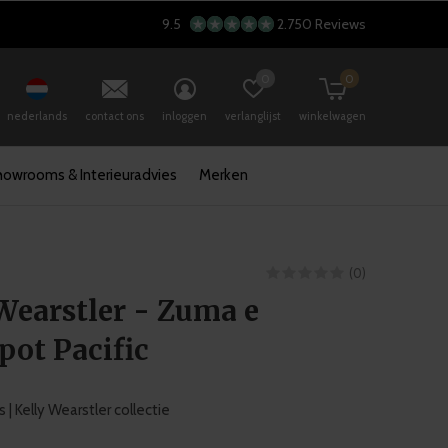
9.5
2.750 Reviews
0
0
nederlands
contact ons
inloggen
verlanglijst
winkelwagen
howrooms & Interieuradvies
Merken
(0)
Wearstler - Zuma e
pot Pacific
js | Kelly Wearstler collectie