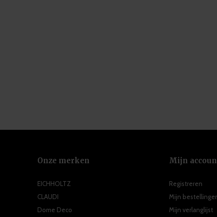
Onze merken
Mijn accoun
EICHHOLTZ
Registreren
CLAUDI
Mijn bestellinge
Dome Deco
Mijn verlanglijst