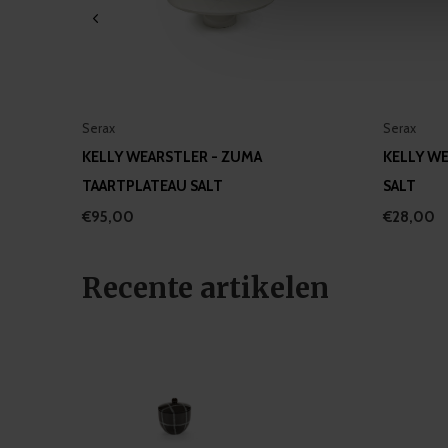
information about your use of
other information that you’ve
Serax
Serax
KELLY WEARSTLER - ZUMA
KELLY W
TAARTPLATEAU SALT
SALT
€95,00
€28,00
Recente artikelen