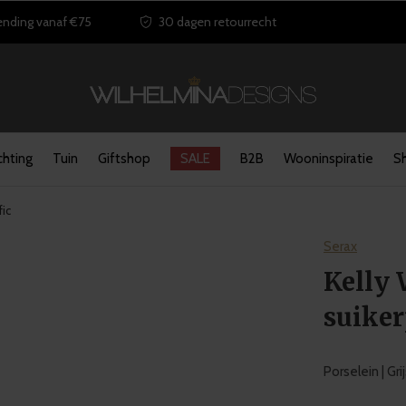
ending vanaf €75
30 dagen retourrecht
chting
Tuin
Giftshop
SALE
B2B
Wooninspiratie
S
fic
Serax
Kelly 
suiker
Porselein | Gri