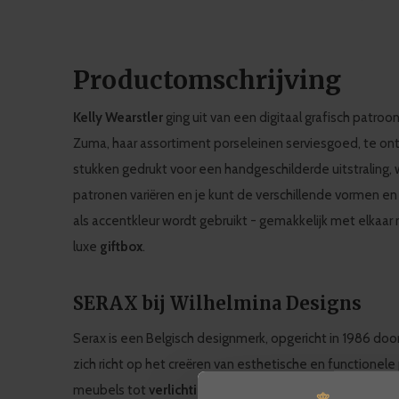
Productomschrijving
Kelly Wearstler
ging uit van een digitaal grafisch patro
Zuma, haar assortiment porseleinen serviesgoed, te on
stukken gedrukt voor een handgeschilderde uitstraling,
patronen variëren en je kunt de verschillende vormen en 
als accentkleur wordt gebruikt - gemakkelijk met elkaar
luxe
giftbox
.
SERAX bij Wilhelmina Designs
Serax is een Belgisch designmerk, opgericht in 1986 do
zich richt op het creëren van esthetische en functionele
meubels tot
verlichting
en accessoires. Met een Europ