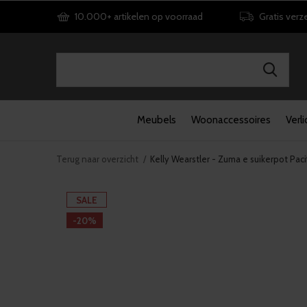
10.000+ artikelen op voorraad
Gratis verz
Meubels
Woonaccessoires
Verli
Terug naar overzicht
Kelly Wearstler - Zuma e suikerpot Paci
SALE
-20%