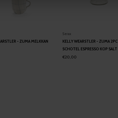
 our site with our social media, advertising and analytics partn
 provided to them or that they’ve collected from your use of their
Serax
EARSTLER - ZUMA MELKKAN
KELLY WEARSTLER - ZUMA 2PC
SCHOTEL ESPRESSO KOP SALT
€20,00