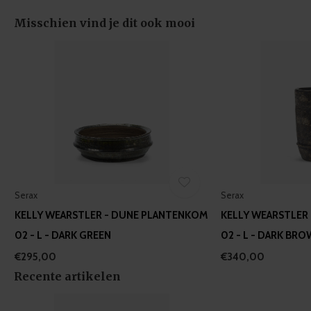
provided to them or that they’ve collected from your use
of their services.
Misschien vind je dit ook mooi
Serax
Serax
KELLY WEARSTLER - DUNE PLANTENKOM
KELLY WEARSTLER
02 - L - DARK GREEN
02 - L - DARK BR
€295,00
€340,00
Recente artikelen