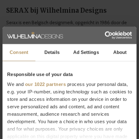
SERAX bij Wilhelmina Designs
Serax is een Belgisch designmerk, opgericht in 1986 door de
broers Serge en Axel Van Den Bossche, dat zich richt op het
creëren van esthetische en functionele producten, variërend
van
serviesgoed
en meubels tot
verlichting
en accessoires.
Consent
Details
Ad Settings
About
Met een Europees ontwerpteam en een internationaal
productieproces heeft Serax een sterke aanwezigheid in
Responsible use of your data
toprestaurants, hotels en designwinkels.
We and
our 1022 partners
process your personal data,
e.g. your IP-number, using technology such as cookies to
Wil je meer weten over Serax of ben je op zoek naar een
store and access information on your device in order to
specifiek product? Neem dan contact op met onze
serve personalized ads and content, ad and content
klantenservice.
Direct bestellen kan natuurlijk ook, gebruik
measurement, audience research and services
hiervoor de bestelknop, het duurt slechts 2 minuten.
Ben je
development. You have a choice in who uses your data
and for what purposes. Your privacy choices are only
niet helemaal tevreden met je aankoop? Bij WDS krijg je
30
applicable on this digital property where you have made