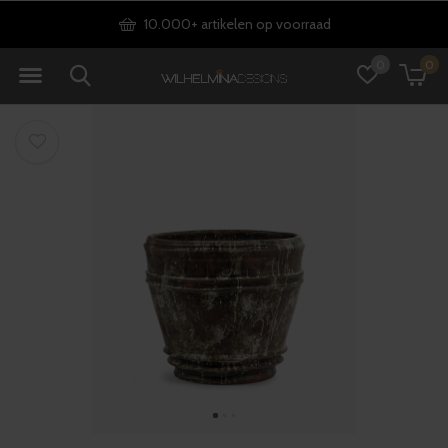
Gratis verzending vanaf €75
0
0