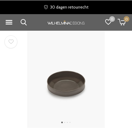
30 dagen retourrecht
0
0