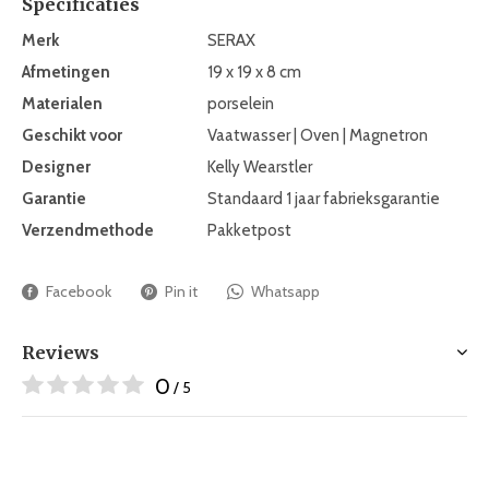
Specificaties
Merk
SERAX
Afmetingen
19 x 19 x 8 cm
Materialen
porselein
Geschikt voor
Vaatwasser | Oven | Magnetron
Designer
Kelly Wearstler
Garantie
Standaard 1 jaar fabrieksgarantie
Verzendmethode
Pakketpost
Facebook
Pin it
Whatsapp
Reviews
0
/ 5