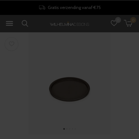
Gratis verzending vanaf €75
0
0