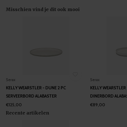
provided to them or that they’ve collected from your use
of their services.
Misschien vind je dit ook mooi
Serax
Serax
KELLY WEARSTLER - DUNE 2 PC
KELLY WEARSTLER 
SERVEERBORD ALABASTER
DINERBORD ALABA
€125,00
€89,00
Recente artikelen