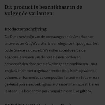
Dit product is beschikbaar in de
volgende varianten:
Productomschrijving
De Dune servieslijn van de toonaangevende Amerikaanse
ontwerpster
Kelly
Wearstler
is een elegante knipoog naar het
oude Griekse aardewerk. Wearstler accentueerde de
sculpturale vormen van de porseleinen borden en
serveerschalen door twee afwerkingen te combineren - mat
en glanzend - met uitgebalanceerde details om opvallende
volumes en harmonieuze composities te creëren. In de massa
gekleurd porselein, verkrijgbaar in 3 aardetinten: albast, klei en
leisteen. De borden zijn per 2 verpakt in een luxe
giftbox
.