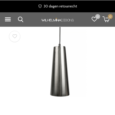
30 dagen retourrecht
0
0