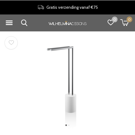
Gratis verzending vanaf €75
0
0