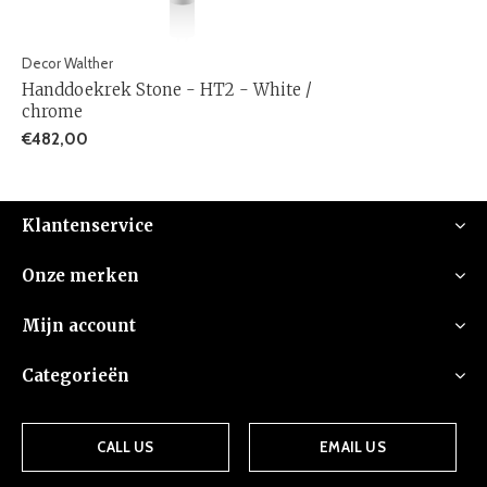
Decor Walther
Handdoekrek Stone - HT2 - White /
chrome
€482,00
Klantenservice
Onze merken
Mijn account
Categorieën
CALL US
EMAIL US