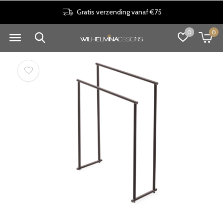
Gratis verzending vanaf €75
0
0