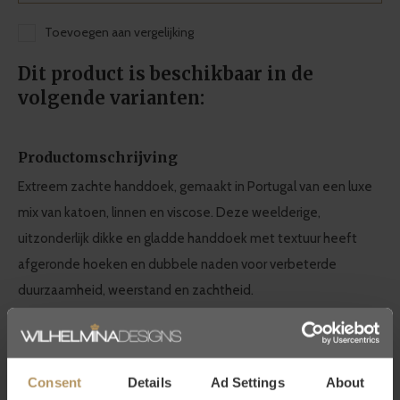
Toevoegen aan vergelijking
Dit product is beschikbaar in de
volgende varianten:
Productomschrijving
Extreem zachte handdoek, gemaakt in Portugal van een luxe
mix van katoen, linnen en viscose. Deze weelderige,
uitzonderlijk dikke en gladde handdoek met textuur heeft
afgeronde hoeken en dubbele naden voor verbeterde
duurzaamheid, weerstand en zachtheid.
Graccioza badtextiel collectie
Consent
Details
Ad Settings
About
Graccioza biedt hoogwaardig badlinnen dat ontworpen wordt