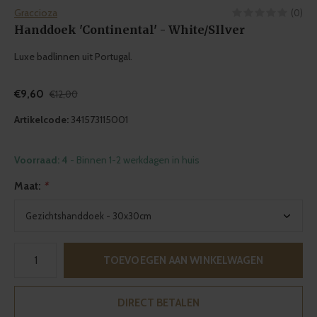
Graccioza
(0)
Handdoek 'Continental' - White/SIlver
Luxe badlinnen uit Portugal.
€9,60
€12,00
Artikelcode:
341573115001
Voorraad: 4
- Binnen 1-2 werkdagen in huis
Maat:
*
TOEVOEGEN AAN WINKELWAGEN
DIRECT BETALEN