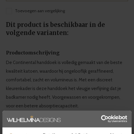
Toevoegen aan vergelijking
Dit product is beschikbaar in de
volgende varianten:
Productomschrijving
De Continental handdoek is volledig gemaakt van de beste
kwaliteit katoen, waardoor hij ongelooflijk geraffineerd,
comfortabel, zacht en volumineus is. Met een discreet
kleurenkader is deze handdoek het vleugje verfijning dat je
badkamer nodig heeft. Voorgewassen en voorgekrompen,
voor een betere absorptiecapaciteit.
Graccioza badtextiel collectie