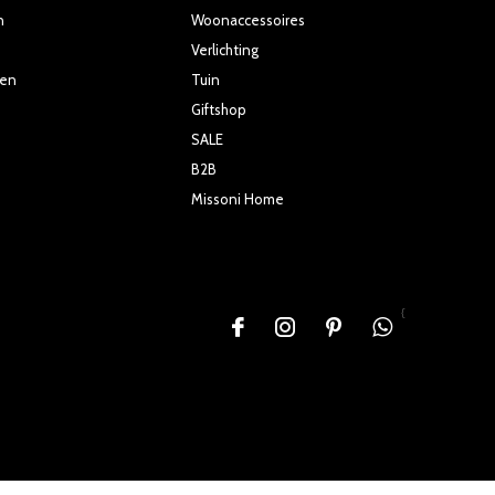
n
Woonaccessoires
Verlichting
ten
Tuin
Giftshop
SALE
B2B
Missoni Home
{