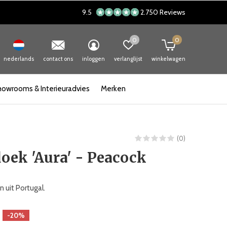
9.5
2.750 Reviews
0
0
nederlands
contact ons
inloggen
verlanglijst
winkelwagen
howrooms & Interieuradvies
Merken
(0)
oek 'Aura' - Peacock
 uit Portugal.
-20%