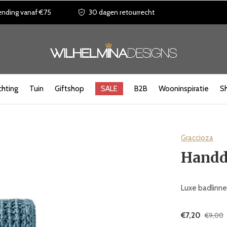
ending vanaf €75
30 dagen retourrecht
chting
Tuin
Giftshop
SALE
B2B
Wooninspiratie
S
Graccioza
Handd
Luxe badlinnen
€7,20
€9,00