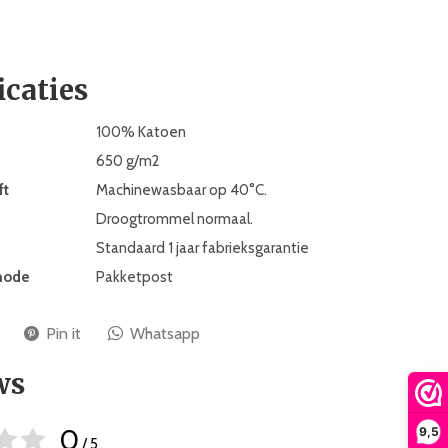
icaties
100% Katoen
650 g/m2
ft
Machinewasbaar op 40°C.
Droogtrommel normaal.
Standaard 1 jaar fabrieksgarantie
hode
Pakketpost
Pin it
Whatsapp
ws
0
9,5
/ 5