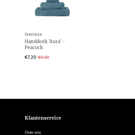
Graccioza
Handdoek 'Aura' -
Peacock
€7,20
€9,00
Klantenservice
Over ons