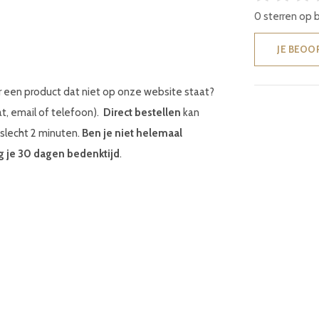
0 sterren op 
JE BEOO
r een product dat niet op onze website staat?
at, email of telefoon).
Direct bestellen
kan
 slecht 2 minuten.
Ben je niet helemaal
g je 30 dagen bedenktijd
.