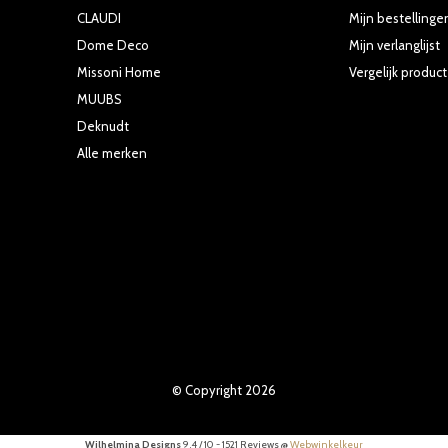
CLAUDI
Mijn bestellinge
Dome Deco
Mijn verlanglijst
Missoni Home
Vergelijk produc
MUUBS
Deknudt
Alle merken
© Copyright
2026
Wilhelmina Designs
9,4
/
10
-
1521
Reviews @
Webwinkelkeur