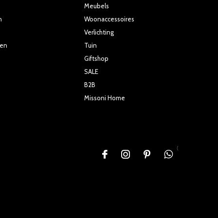
Meubels
n
Woonaccessoires
Verlichting
ten
Tuin
Giftshop
SALE
B2B
Missoni Home
{