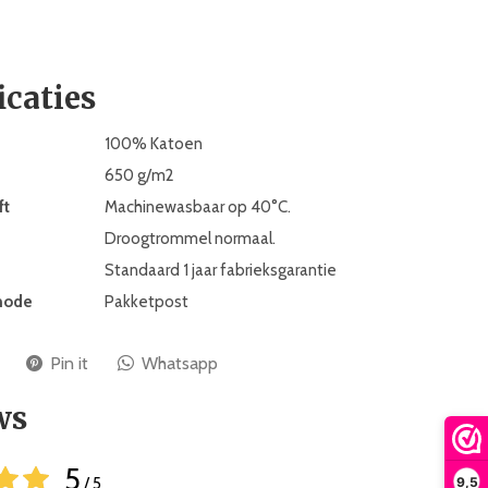
icaties
100% Katoen
650 g/m2
ft
Machinewasbaar op 40°C.
Droogtrommel normaal.
Standaard 1 jaar fabrieksgarantie
hode
Pakketpost
Pin it
Whatsapp
ws
5
9,5
/ 5