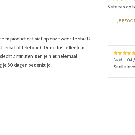
5 sterren op 
JE BEOO
r een product dat niet op onze website staat?
at, email of telefoon).
Direct bestellen
kan
 slecht 2 minuten.
Ben je niet helemaal
By M.
04 /
g je 30 dagen bedenktijd
.
Snelle lev