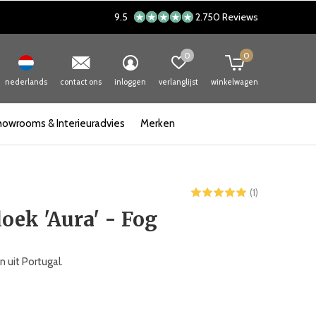
9.5
2.750 Reviews
0
0
nederlands
contact ons
inloggen
verlanglijst
winkelwagen
howrooms & Interieuradvies
Merken
(1)
ek 'Aura' - Fog
 uit Portugal.