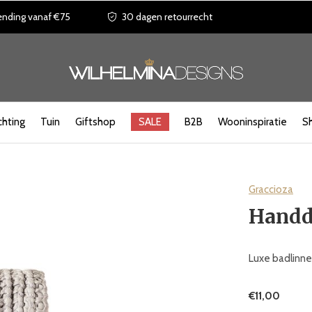
ending vanaf €75
30 dagen retourrecht
chting
Tuin
Giftshop
SALE
B2B
Wooninspiratie
S
Graccioza
Handdo
Luxe badlinnen
€11,00