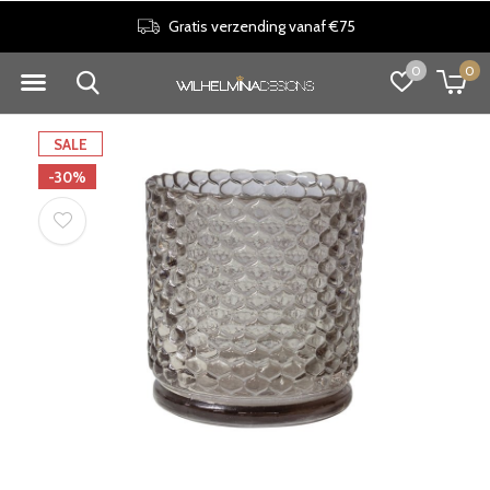
30 dagen retourrecht
0
0
SALE
-30%