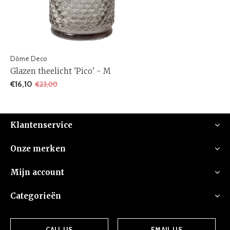
Dôme Deco
Glazen theelicht 'Pico' - M
€16,10
€23,00
Klantenservice
Onze merken
Mijn account
Categorieën
CALL US
EMAIL US