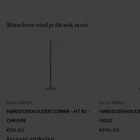
may combine it with other information that you’ve
provided to them or that they’ve collected from your use
of their services.
Misschien vind je dit ook mooi
Decor Walther
Decor Walther
HANDDOEKHOUDER CORNER - HT 82 -
HANDDOEKHOUDER 
CHROME
GOLD
€761,00
€990,00
Recente artikelen