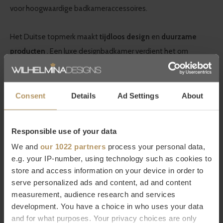
voor hoogwaardige badkameraccessoires.
Het Duitse topmerk maakt
tijdloos design
en
duurzame
producten
. Een luxe designbadkamer verdient het om
ingericht te worden met de mooiste accessoires van hoge
kwaliteit. Je ziet het, je voelt het.
Consent
Details
Ad Settings
About
Bestel Decor Walther online
Responsible use of your data
Wilt u meer weten over Decor Walther of bent u op zoek naar
een product dat niet op onze website staat? Neem dan
We and
our 1022 partners
process your personal data,
e.g. your IP-number, using technology such as cookies to
contact op met onze
klantenservice
(livechat, e-mail of
store and access information on your device in order to
telefoon). Natuurlijk kunt u ook
direct bestellen, het duurt
serve personalized ads and content, ad and content
slechts 2 minuten. Niet helemaal tevreden met uw
measurement, audience research and services
aankoop? Bij WDS krijgt u 30 dagen bedenktijd.
development. You have a choice in who uses your data
and for what purposes. Your privacy choices are only