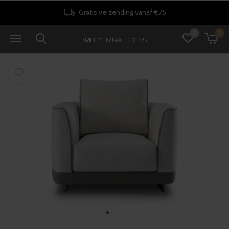
Gratis verzending vanaf €75
0
0