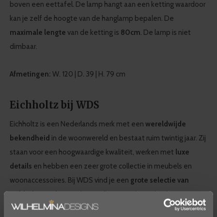
boven een eettafel. De lamp hangt aan een ketting waardoor
kan je zelf de hoogte van de hanglamp bepalen. De
maximale lengte
van de ketting is
80cm
. De lamp is niet
dimbaar.
Afmetingen:
W. 120 | D. 39 | H. 79 cm
Eichholtz bij WDS
Eichholtz is een Nederlands merk met een
wereldwijde
bekendheid
in de woonwereld en bestaat ruim twintig jaar. Zij
staan voor een hoogwaardige kwaliteit, werken met
luxe
details
en hebben een zeer grote collectie in meubels en
woonaccessoires. Bij WDS vind je een
grote selectie van
Eichholtz producten
die naadloos aansluiten bij de
kenmerkende
modern chic
stijl van WDS. Laat je inspireren