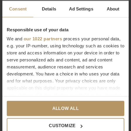
door de decoratieve producten van Eichholtz die aan elk
Consent
Details
Ad Settings
About
interieur iets moois toevoegen!
Wil je meer weten over Eichholtz of ben je op zoek naar een
Responsible use of your data
specifiek product? Neem dan contact op met
We and
our 1022 partners
process your personal data,
onze
klantenservice.
Direct bestellen kan natuurlijk ook,
het
e.g. your IP-number, using technology such as cookies to
store and access information on your device in order to
duurt slecht 2 minuten. Ben je niet helemaal tevreden met
serve personalized ads and content, ad and content
je aankoop? Bij WDS krijg je 30 dagen bedenktijd.
measurement, audience research and services
development. You have a choice in who uses your data
Specificaties
and for what purposes. Your privacy choices are only
applicable on this digital property where you have made
Merk
EICHHOLTZ
your choices. You can change or withdraw your consent
Afmetingen
W. 120 | D. 39 | H. 79 cm
any time from the Cookie Declaration or by clicking on
Materialen
Ijzer | Hars
ALLOW ALL
the Privacy trigger icon.
Assemblage
Ja
Garantie
Standaard 1 jaar fabrieksgarantie
If you allow, we would also like to:
CUSTOMIZE
Verzendmethode
Palletzending