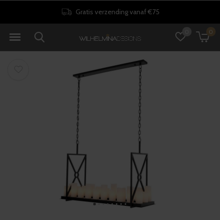
Gratis verzending vanaf €75
0
0