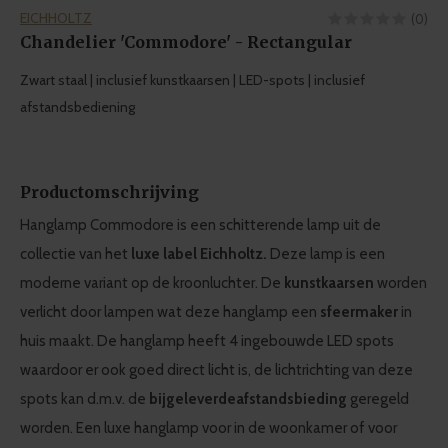
EICHHOLTZ
(0)
Chandelier 'Commodore' - Rectangular
Zwart staal | inclusief kunstkaarsen | LED-spots | inclusief
afstandsbediening
Productomschrijving
Hanglamp Commodore is een schitterende lamp uit de
collectie van het
luxe label Eichholtz.
Deze lamp is een
moderne variant op de kroonluchter. De
kunstkaarsen
worden
verlicht door lampen wat deze hanglamp een
sfeermaker
in
huis maakt. De hanglamp heeft 4 ingebouwde LED spots
waardoor er ook goed direct licht is, de lichtrichting van deze
spots kan d.m.v. de
bijgeleverde
afstandsbieding
geregeld
worden. Een luxe hanglamp voor in de woonkamer of voor