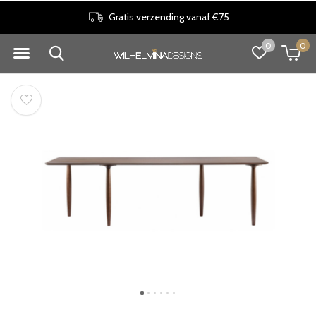
Gratis verzending vanaf €75
0
0