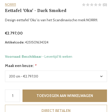
NORR11
(0)
Eettafel 'Oku' - Dark Smoked
Design eettafel 'Oku' is van het Scandinavische merk NORR11.
€2.797,00
Artikelcode:
4251501634324
Voorraad: Beschikbaar
- Levertijd 16 weken
Maak een keuze:
*
TOEVOEGEN AAN WINKELWAGEN
DIRECT BETALEN