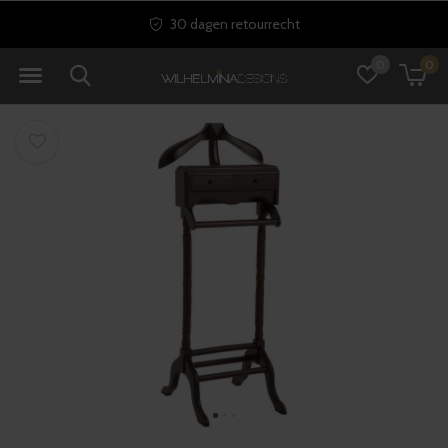
30 dagen retourrecht
0
0