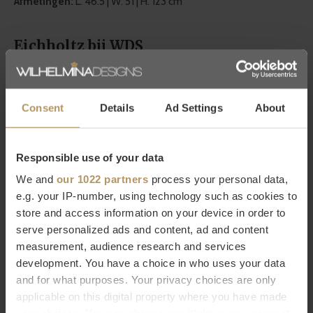
Afmetingen:
L. 46.5 | W. 51 | H. 123 cm
Eichholtz bij WDS
Eichholtz is een Nederlands merk met een
wereldwijde
bekendheid
in de woonwereld en bestaat ruim twintig jaar. Zij
Consent
Details
Ad Settings
About
staan voor een hoogwaardige kwaliteit, werken met
luxe
details
en hebben een zeer grote collectie in meubels en
woonaccessoires. Bij WDS vind je een
grote selectie van
Responsible use of your data
Eichholtz producten
die naadloos aansluiten bij de
We and
our 1022 partners
process your personal data,
kenmerkende
modern chic
stijl van WDS. Laat je inspireren
e.g. your IP-number, using technology such as cookies to
store and access information on your device in order to
door de decoratieve producten van Eichholtz die aan elk
serve personalized ads and content, ad and content
interieur iets moois toevoegen!
measurement, audience research and services
development. You have a choice in who uses your data
Wil je meer weten over Eichholtz of ben je op zoek naar een
and for what purposes. Your privacy choices are only
specifiek product? Neem dan contact op met
applicable on this digital property where you have made