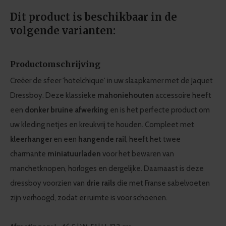
Dit product is beschikbaar in de
volgende varianten:
Productomschrijving
Creëer de sfeer 'hotelchique' in uw slaapkamer met de Jaquet
Dressboy. Deze klassieke
mahoniehouten
accessoire heeft
een
donker bruine afwerking
en is het perfecte product om
uw kleding netjes en kreukvrij te houden. Compleet met
kleerhanger
en een
hangende rail
, heeft het twee
charmante
miniatuurladen
voor het bewaren van
manchetknopen, horloges en dergelijke. Daarnaast is deze
dressboy voorzien van
drie rails
die met Franse sabelvoeten
zijn verhoogd, zodat er ruimte is voor schoenen.