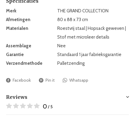
Specificaties
Merk
THE GRAND COLLECTION
Afmetingen
80 x 88 x 73 cm
Materialen
Roestvrij staal | Hopsack geweven |
Stof met microleer details
Assemblage
Nee
Garantie
Standaard 1 jaar fabrieksgarantie
Verzendmethode
Palletzending
Facebook
Pin it
Whatsapp
Reviews
0
/ 5