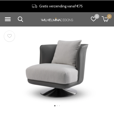
Gratis verzending vanaf €75
0
0