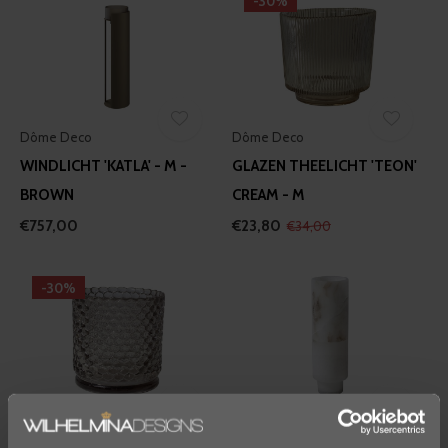
-30%
Dôme Deco
Dôme Deco
WINDLICHT 'KATLA' - M -
GLAZEN THEELICHT 'TEON'
BROWN
CREAM - M
€757,00
€23,80
€34,00
-30%
Dôme Deco
Dôme Deco