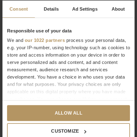
GLAZEN THEELICHT 'PICO' -
ALBASTEN THEELICHT
Consent
Details
Ad Settings
About
M
'LASCAR' - L - WHITE
€16,10
€337,00
€23,00
Responsible use of your data
We and
our 1022 partners
process your personal data,
e.g. your IP-number, using technology such as cookies to
store and access information on your device in order to
serve personalized ads and content, ad and content
measurement, audience research and services
development. You have a choice in who uses your data
Dôme Deco
Dôme Deco
and for what purposes. Your privacy choices are only
WINDLICHT 'KATLA' - S -
WINDLICHT 'IBU'- M -
applicable on this digital property where you have made
BROWN
BROWN
your choices. You can change or withdraw your consent
any time from the Cookie Declaration or by clicking on
€697,00
€1.067,00
ALLOW ALL
the Privacy trigger icon.
-30%
If you allow, we would also like to:
CUSTOMIZE
Collect information about your geographical