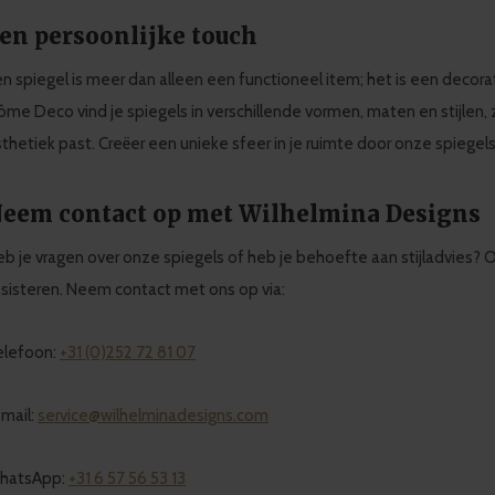
en persoonlijke touch
n spiegel is meer dan alleen een functioneel item; het is een decorati
me Deco vind je spiegels in verschillende vormen, maten en stijlen, 
thetiek past. Creëer een unieke sfeer in je ruimte door onze spie
eem contact op met Wilhelmina Designs
b je vragen over onze spiegels of heb je behoefte aan stijladvies? 
sisteren. Neem contact met ons op via:
elefoon:
+31 (0)252 72 81 07
mail:
service@wilhelminadesigns.com
hatsApp:
+31 6 57 56 53 13