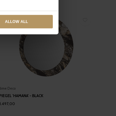
several meters
ALLOW ALL
ails section
.
se our traffic. We also share
ers who may combine it with
 services.
ôme Deco
PIEGEL 'HAMANA' - BLACK
1.497,00