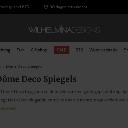
ending vanaf €75
30 dagen retourrecht
chting
Tuin
Giftshop
SALE
B2B
Wooninspiratie
S
s
Dôme Deco Spiegels
Dôme Deco Spiegels
j Dôme Deco begrijpen ze de kracht van een goed geplaatste spiegel i
egt niet alleen elegantie en stijl toe aan je ruimte, maar creëert ook 
ees meer