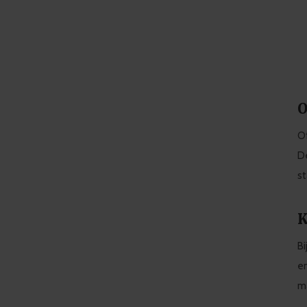
O
Of
De
st
K
Bi
en
ma