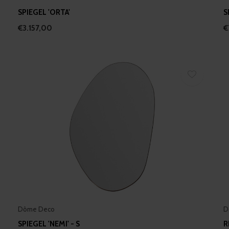
SPIEGEL 'ORTA'
S
€3.157,00
€
Dôme Deco
D
SPIEGEL 'NEMI' - S
R