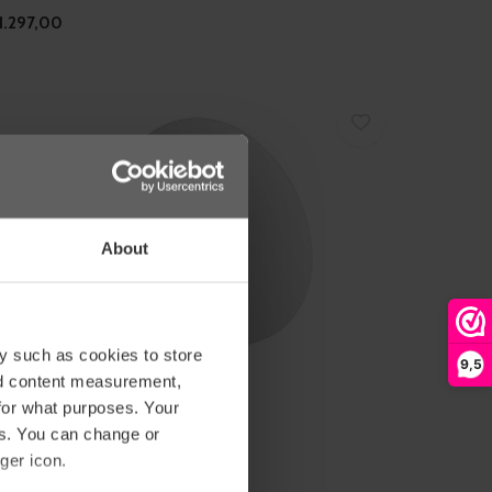
1.297,00
About
y such as cookies to store
9,5
nd content measurement,
for what purposes. Your
ôme Deco
es. You can change or
PIEGEL 'NUMA'
ger icon.
757,00