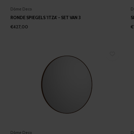
Dôme Deco
D
RONDE SPIEGELS 'ITZA' - SET VAN 3
S
€427,00
€
Dôme Deco
D