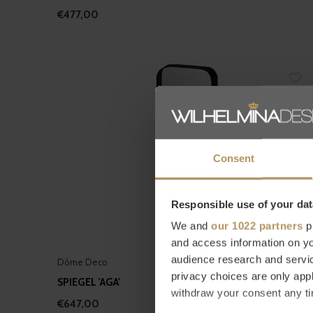
€477,00
Consent
Responsible use of your dat
We and
our 1022 partners
pr
and access information on yo
audience research and servi
Dôme Deco
privacy choices are only app
SPIEGEL 'AGA'
withdraw your consent any tim
€647,00