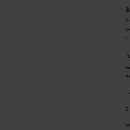
E
Ee
Dô
es
N
He
as
T
E-
W