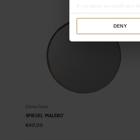
If you allow, we would also lik
Collect information a
Identify your device by
DENY
Find out more about how your
We use cookies to personalis
information about your use of
other information that you’ve
Dôme Deco
SPIEGEL 'MALEBO'
€417,00