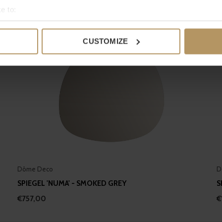
e to:
bout your geographical location which can be accurate to within 
 actively scanning it for specific characteristics (fingerprinting)
CUSTOMIZE
 personal data is processed and set your preferences in the
det
e content and ads, to provide social media features and to analy
 our site with our social media, advertising and analytics partn
 provided to them or that they’ve collected from your use of their
Dôme Deco
D
SPIEGEL 'NUMA' - SMOKED GREY
S
€757,00
€