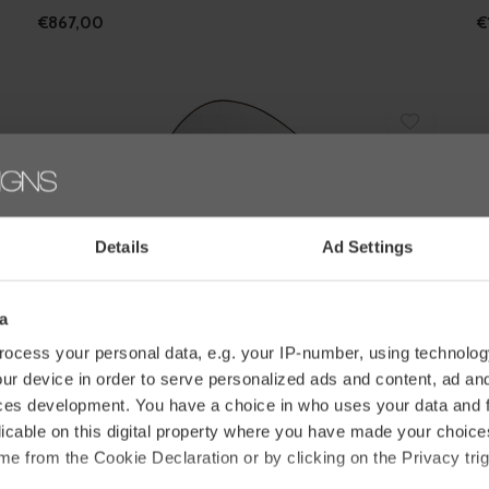
€867,00
€
Details
Ad Settings
a
ocess your personal data, e.g. your IP-number, using technolog
ur device in order to serve personalized ads and content, ad a
ces development. You have a choice in who uses your data and 
Dôme Deco
D
licable on this digital property where you have made your choic
SPIEGEL 'NEMI' - M
S
e from the Cookie Declaration or by clicking on the Privacy trig
€977,00
€