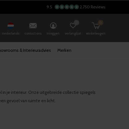
9.5
2.750 Reviews
0
0
nederlands
contact ons
inloggen
verlanglijst
winkelwagen
howrooms & Interieuradvies
Merken
n je interieur. Onze uitgebreide collectie spiegels
een gevoel van ruimte en licht.