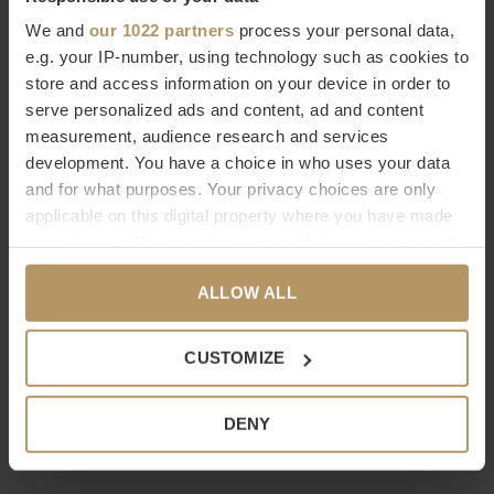
We and
our 1022 partners
process your personal data,
e.g. your IP-number, using technology such as cookies to
store and access information on your device in order to
Dôme Deco
Dôme Deco
serve personalized ads and content, ad and content
KUSSEN 'SALVIA'
PLAID AURORA - BEIGE
measurement, audience research and services
€57,00
€130,90
€187,00
development. You have a choice in who uses your data
and for what purposes. Your privacy choices are only
applicable on this digital property where you have made
-30%
your choices. You can change or withdraw your consent
any time from the Cookie Declaration or by clicking on
ALLOW ALL
the Privacy trigger icon.
If you allow, we would also like to:
CUSTOMIZE
Dôme Deco
Dôme Deco
Collect information about your geographical
location which can be accurate to within several
KUSSEN 'BEGONIA'
PLAID AURORA - GREY
DENY
meters
€157,00
€130,90
€187,00
Identify your device by actively scanning it for
specific characteristics (fingerprinting)