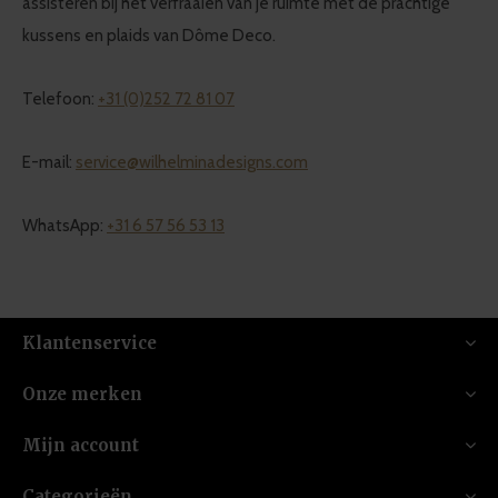
assisteren bij het verfraaien van je ruimte met de prachtige
kussens en plaids van Dôme Deco.
Telefoon:
+31 (0)252 72 81 07
E-mail:
service@wilhelminadesigns.com
WhatsApp:
+31 6 57 56 53 13
Klantenservice
Onze merken
Mijn account
Categorieën