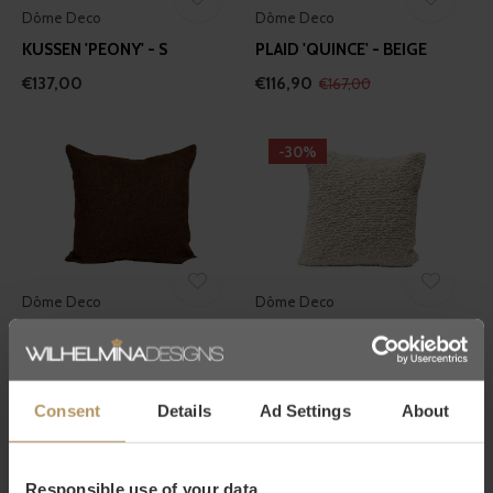
Dôme Deco
Dôme Deco
KUSSEN 'PEONY' - S
PLAID 'QUINCE' - BEIGE
€137,00
€116,90
€167,00
-30%
Dôme Deco
Dôme Deco
KUSSEN 'PEONY' - M
KUSSEN 'VIOLA'
€157,00
€39,90
€57,00
Consent
Details
Ad Settings
About
-30%
Responsible use of your data