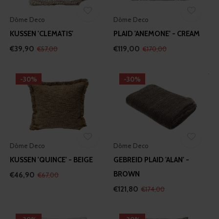
Dôme Deco
Dôme Deco
KUSSEN 'CLEMATIS'
PLAID 'ANEMONE' - CREAM
€39,90
€119,00
€57,00
€170,00
-30%
-30%
Dôme Deco
Dôme Deco
KUSSEN 'QUINCE' - BEIGE
GEBREID PLAID 'ALAN' -
BROWN
€46,90
€67,00
€121,80
€174,00