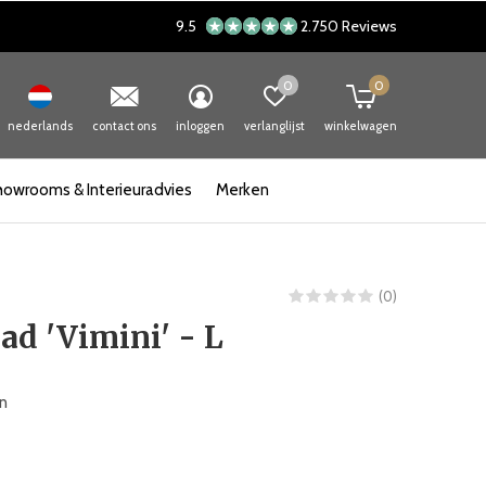
9.5
2.750 Reviews
0
0
nederlands
contact ons
inloggen
verlanglijst
winkelwagen
howrooms & Interieuradvies
Merken
(0)
ad 'Vimini' - L
an