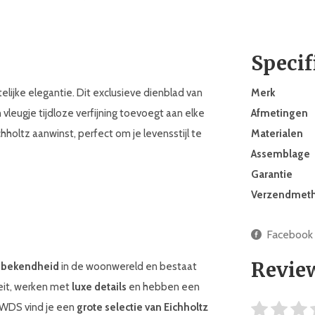
Specif
elijke elegantie. Dit exclusieve dienblad van
Merk
vleugje tijdloze verfijning toevoegt aan elke
Afmetingen
holtz aanwinst, perfect om je levensstijl te
Materialen
Assemblage
Garantie
Verzendmet
Facebook
Revie
 bekendheid
in de woonwereld en bestaat
teit, werken met
luxe details
en hebben een
j WDS vind je een
grote selectie van Eichholtz