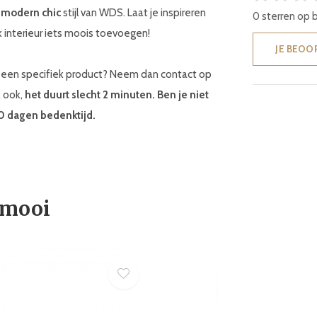
e
modern chic
stijl van WDS. Laat je inspireren
0 sterren op 
 interieur iets moois toevoegen!
JE BEOO
ar een specifiek product? Neem dan contact op
k ook,
het duurt slecht 2 minuten. Ben je niet
30 dagen bedenktijd.
 mooi