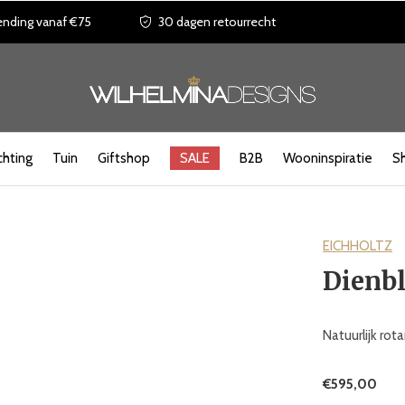
ending vanaf €75
30 dagen retourrecht
chting
Tuin
Giftshop
SALE
B2B
Wooninspiratie
S
EICHHOLTZ
Dienbl
Natuurlijk rot
€595,00