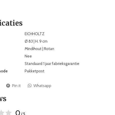
icaties
EICHHOLTZ
Ø 83 | H. 9 cm
Mindihout | Rotan
Nee
Standaard 1 jaar fabrieksgarantie
hode
Pakketpost
Pin it
Whatsapp
ws
0
/ 5