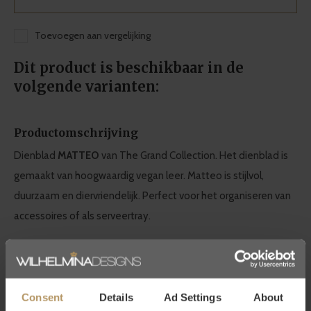
Toevoegen aan vergelijking
Dit product is beschikbaar in de
volgende varianten:
Productomschrijving
Dienblad
MATTEO
van The Grand Collection. Het dienblad is
gemaakt van hoogwaardig vegan leer. Matteo is stijlvol,
duurzaam en diervriendelijk. Perfect voor het organiseren van
accessoires of als serveertray.
De tray is beschikbaar in diverse afmetingen. Matteo komt
ook in het vierkant en in een beige kleur.
Consent
Details
Ad Settings
About