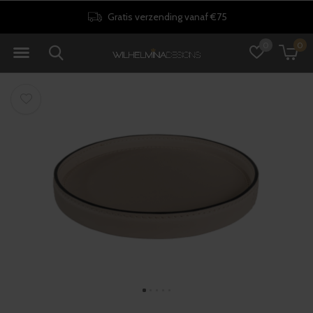
Gratis verzending vanaf €75
0
0