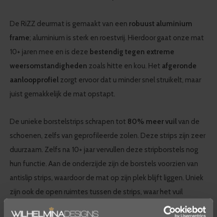
De RiZZ deurmat is gemaakt van een
robuust aluminium
frame
; aluminium is sterk en roestvrij. Hierdoor gaat onze mat
10+ jaren mee en is deze
bestendig tegen extreme
weersomstandigheden
zoals hitte en kou. Het
afgeronde
aanloopprofiel
zorgt ervoor dat u minder snel struikelt, maar
juist gemakkelijk de mat opstapt.
De unieke borstelstrips schrapen tot
80% meer vuil
van de
schoenen, zelfs van geprofileerde zolen. Deze strips zijn zeer
duurzaam. Zelfs na 10+ jaar vervullen deze stripborstels nog
hun functie. Aan de onderzijde zijn de borstels voorzien van
antislip strips, waardoor de mat op zijn plek blijft liggen. Uniek
zijn ook de open ruimtes tussen de strips, waar het vuil
doorheen valt.
Het vuil blijft dus niet in de mat hangen
, maar