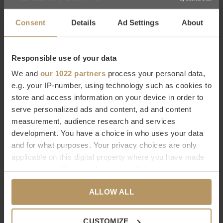
valt op de grond en wordt afgevoerd door regen en wind.
Consent
Details
Ad Settings
About
Afmetingen
: 90 x 60 cm | 120 x 70 cm | 175 x 70 cm
Responsible use of your data
RiZZ
We and
our 1022 partners
process your personal data,
e.g. your IP-number, using technology such as cookies to
De luxe RiZZ matten en bezems zorgen voor de
perfect
store and access information on your device in order to
aankleding
van uw woning en terras. Naast een chique
serve personalized ads and content, ad and content
uitstraling passend bij uw persoonlijke (levens-) stijl staan de
measurement, audience research and services
Dutch Design producten garant voor
uitzonderlijke kwaliteit,
development. You have a choice in who uses your data
and for what purposes. Your privacy choices are only
functionaliteit en duurzaamheid
.
applicable on this digital property where you have made
your choices. You can change or withdraw your consent
Naast het uitzonderlijk fraaie design is de kwaliteit van de
any time from the Cookie Declaration or by clicking on
RiZZ deurmatten ongeëvenaard. Dit uit zich in een zeer grote
ALLOW ALL
the Privacy trigger icon.
vuilopname en gebruiksgemak. De matten worden sinds 2001
If you allow, we would also like to:
handmatig door vakmensen geproduceerd in de eigen fabriek
CUSTOMIZE