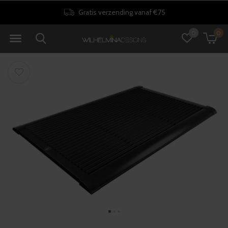
Gratis verzending vanaf €75
0
0