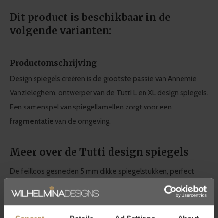
Dit product is beschikbaar in de
volgende varianten:
Productomschrijving
Design spiegels creëren is de grootste passie van Annemie
Vanzieleghem, ontwerper van de Tutti L en XL design spiegels.
Een samenspel van spiegellamellen zorgt voor een
fragmentatie
van de omgeving.
Meer over de Tutti design spiegels
De feilloos gesneden 5 mm dikke spiegelstukken, perfect
gepolijst aan de randen, worden door een stabiel kunststof
frame gedragen. De zwarte achterzijde zorgt voor een
grafische
schaduwimpressie
. Zowel
verticaal als horizontaal