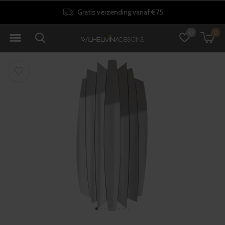
Gratis verzending vanaf €75
0
0