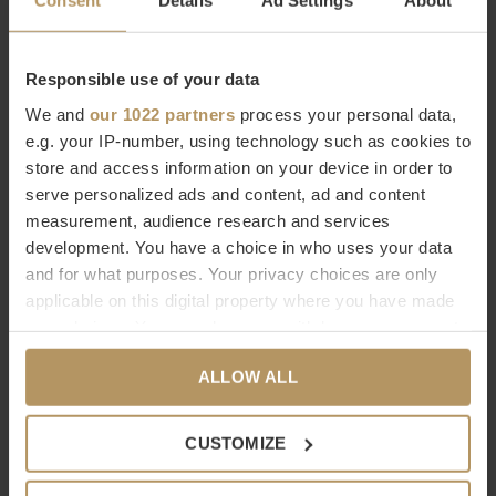
Consent
Details
Ad Settings
About
opgehangen zijn deze design spiegels met hun versnipperde
reflectie echte aandachtstrekkers.
Responsible use of your data
We and
our 1022 partners
process your personal data,
Afmetingen: 190 x 87 x 6cm
e.g. your IP-number, using technology such as cookies to
store and access information on your device in order to
Wandspiegel van deknudt
serve personalized ads and content, ad and content
measurement, audience research and services
Sinds 1946 worden bij
Deknudt Mirror Works
in Deerlijk (B) de
development. You have a choice in who uses your data
mooiste spiegels met de
hand gemaakt
. De collectie bestaat
and for what purposes. Your privacy choices are only
uit een breed assortiment designspiegels, van een unieke
applicable on this digital property where you have made
your choices. You can change or withdraw your consent
design wandspiegel tot badkamerspiegels voor
any time from the Cookie Declaration or by clicking on
hotelprojecten. Kies je voor een wandspiegel van Deknudt,
ALLOW ALL
the Privacy trigger icon.
dan kies je voor kwaliteit en een uniek design.
If you allow, we would also like to:
CUSTOMIZE
Je kunt de ‘Tutti XL’ wandspiegel vrijblijvend bekijken in de
Collect information about your geographical
uitgebreide
fabrieksshowroom
van Deknudt in Deerlijk (B).
location which can be accurate to within several