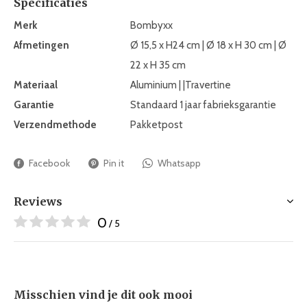
Specificaties
Merk
Bombyxx
Afmetingen
Ø 15,5 x H24 cm | Ø 18 x H 30 cm | Ø
22 x H 35 cm
Materiaal
Aluminium | |Travertine
Garantie
Standaard 1 jaar fabrieksgarantie
Verzendmethode
Pakketpost
Facebook
Pin it
Whatsapp
Reviews
0
/ 5
Misschien vind je dit ook mooi