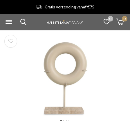
Gratis verzending vanaf €75
0
0