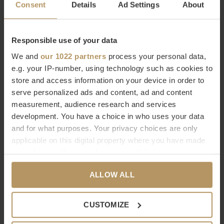
Consent
Details
Ad Settings
About
modern chic woonstijl.
Wil je meer weten over Bombyxx of ben je op zoek naar een
Responsible use of your data
specifiek product? Neem dan contact op met
We and
our 1022 partners
process your personal data,
onze
klantenservice.
Direct bestellen kan natuurlijk ook,
e.g. your IP-number, using technology such as cookies to
store and access information on your device in order to
gebruik hiervoor de bestelknop, het duurt slechts 2
serve personalized ads and content, ad and content
minuten.
Ben je niet helemaal tevreden met je aankoop? Bij
measurement, audience research and services
WDS krijg je
30 dagen bedenktijd.
development. You have a choice in who uses your data
and for what purposes. Your privacy choices are only
Specificaties
applicable on this digital property where you have made
your choices. You can change or withdraw your consent
Merk
Bombyxx
any time from the Cookie Declaration or by clicking on
Afmetingen
L38 x H2,54 cm
ALLOW ALL
the Privacy trigger icon.
Materiaal
Mint Sandstone
Garantie
Standaard 1 jaar fabrieksgarantie
If you allow, we would also like to:
CUSTOMIZE
Verzendmethode
Pakketpost
Collect information about your geographical