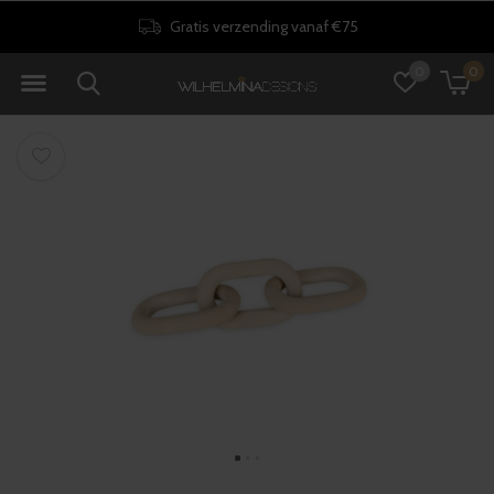
Gratis verzending vanaf €75
0
0