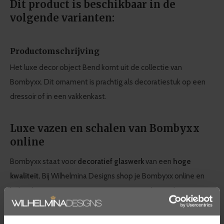
Dit product is beschikbaar in de
volgende varianten:
Productomschrijving
Het luxe decor object Bend komt uit de collectie van
Bombyxx. Dit ornament is prachtig als decoratiestuk op een
dressoir of in een vakkenkast.
Luxe vazen en schalen van Bombyxx
online
Bombyxx staat voor
decoratief glaswerk
van een
hoge
kwaliteit.
Bij Wilhelmina Designs shop je Bombyxx online en
heb je keuze uit een ruim assortiment. Denk aan glazen
vazen, schalen, theelichten en toetervazen. Bombyxx is een
Nederlands merk met producten die perfect matchen met de