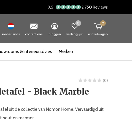
9.5
2.750 Reviews
0
0
nederlands
contact ons
inloggen
verlanglijst
winkelwagen
howrooms & Interieuradvies
Merken
(0)
etafel - Black Marble
afel uit de collectie van Nomon Home. Vervaardigd uit
t hout en marmer.