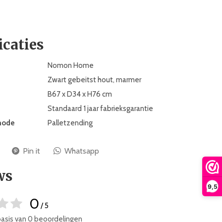
icaties
Nomon Home
Zwart gebeitst hout, marmer
B67 x D34 x H76 cm
Standaard 1 jaar fabrieksgarantie
hode
Palletzending
Pin it
Whatsapp
ws
9,5
0
/ 5
basis van 0 beoordelingen