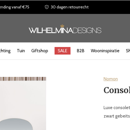
ending vanaf €75
30 dagen retourrecht
chting
Tuin
Giftshop
SALE
B2B
Wooninspiratie
S
Nomon
Consol
Luxe consolet
zwart gebeits