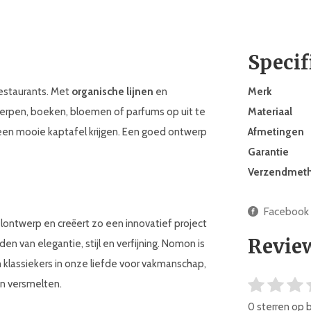
Specif
restaurants. Met
organische lijnen
en
Merk
werpen, boeken, bloemen of parfums op uit te
Materiaal
een mooie kaptafel krijgen. Een goed ontwerp
Afmetingen
Garantie
Verzendmet
Facebook
ontwerp en creëert zo een innovatief project
Revie
 van elegantie, stijl en verfijning. Nomon is
 klassiekers in onze liefde voor vakmanschap,
en versmelten.
0 sterren op 