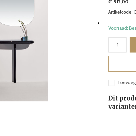
€1.912,00
Artikelcode:
C
Voorraad: Be
Toevoege
Dit prod
variante