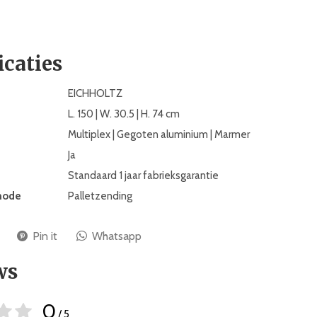
icaties
EICHHOLTZ
L. 150 | W. 30.5 | H. 74 cm
Multiplex | Gegoten aluminium | Marmer
Ja
Standaard 1 jaar fabrieksgarantie
hode
Palletzending
Pin it
Whatsapp
ws
0
/ 5