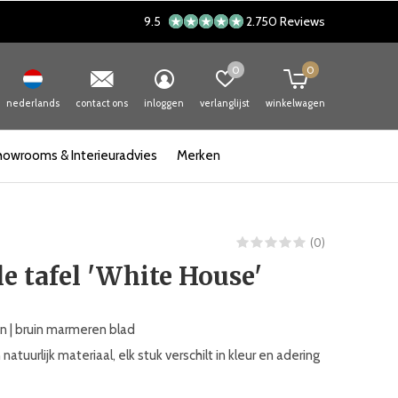
9.5
2.750 Reviews
0
0
nederlands
contact ons
inloggen
verlanglijst
winkelwagen
howrooms & Interieuradvies
Merken
(0)
e tafel 'White House'
 | bruin marmeren blad
natuurlijk materiaal, elk stuk verschilt in kleur en adering