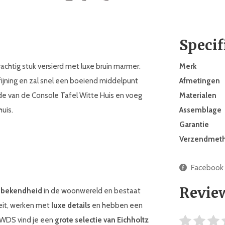
Specif
chtig stuk versierd met luxe bruin marmer.
Merk
ijning en zal snel een boeiend middelpunt
Afmetingen
lde van de Console Tafel Witte Huis en voeg
Materialen
huis.
Assemblage
Garantie
Verzendmet
Facebook
Revie
 bekendheid
in de woonwereld en bestaat
teit, werken met
luxe details
en hebben een
j WDS vind je een
grote selectie van Eichholtz