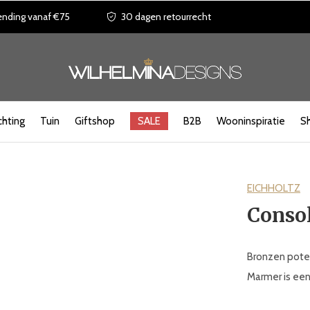
ending vanaf €75
30 dagen retourrecht
chting
Tuin
Giftshop
SALE
B2B
Wooninspiratie
S
EICHHOLTZ
Consol
Bronzen poten
Marmer is een 