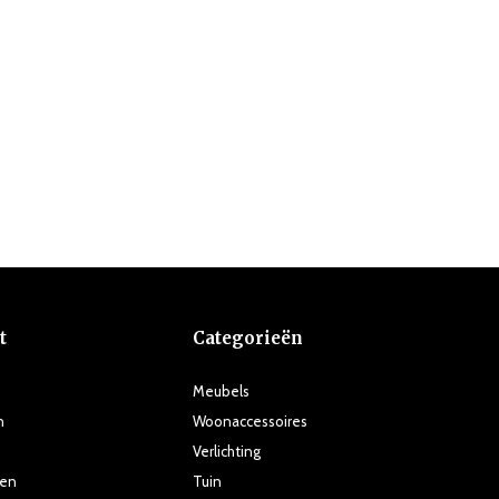
t
Categorieën
Meubels
n
Woonaccessoires
Verlichting
ten
Tuin