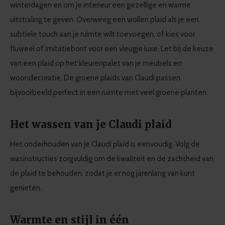
winterdagen en om je interieur een gezellige en warme
provided to them or that they’ve collected from your use
uitstraling te geven. Overweeg een wollen plaid als je een
of their services.
subtiele touch aan je ruimte wilt toevoegen, of kies voor
fluweel of imitatiebont voor een vleugje luxe. Let bij de keuze
van een plaid op het kleurenpalet van je meubels en
woondecoratie. De groene plaids van Claudi passen
bijvoorbeeld perfect in een ruimte met veel groene planten.
Het wassen van je Claudi plaid
Het onderhouden van je Claudi plaid is eenvoudig. Volg de
wasinstructies zorgvuldig om de kwaliteit en de zachtheid van
de plaid te behouden, zodat je er nog jarenlang van kunt
genieten.
Warmte en stijl in één