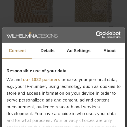
CLAUDI
CLAUDI
PLAID APHOS CAMEL
PLAID PREMYO BROWN
Consent
Details
Ad Settings
About
€89,00
€89,00
1
2
3
4
Responsible use of your data
We and
our 1022 partners
process your personal data,
e.g. your IP-number, using technology such as cookies to
Seen 84 of the 84 products
store and access information on your device in order to
serve personalized ads and content, ad and content
measurement, audience research and services
Luxe voor een voordelige prijs
development. You have a choice in who uses your data
and for what purposes. Your privacy choices are only
Bij Wilhelmina Designs kun je profiteren van de
Claudi plaid