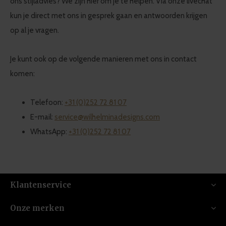
ons stijladvies? We zijn hier om je te helpen. Via onze livechat
kun je direct met ons in gesprek gaan en antwoorden krijgen
op al je vragen.
Je kunt ook op de volgende manieren met ons in contact
komen:
Telefoon:
+31 (0)252 72 81 07
E-mail:
service@wilhelminadesigns.com
WhatsApp:
+31 (0)252 72 81 07
Klantenservice
Onze merken