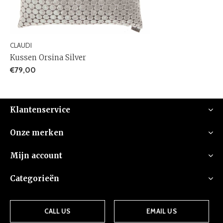
CLAUDI
Kussen Orsina Silver
€79,00
Klantenservice
Onze merken
Mijn account
Categorieën
CALL US
EMAIL US