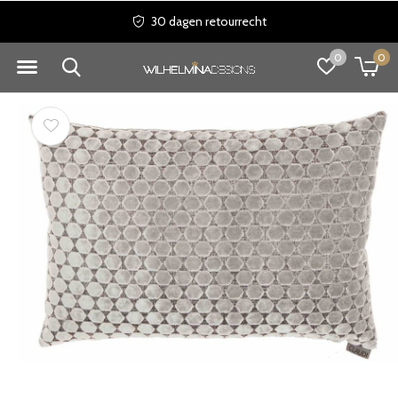
30 dagen retourrecht
0
0