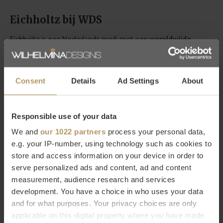
Eichholtz bij WDS
Eichholtz is een Nederlands merk met een
wereldwijde
bekendheid
in de woonwereld en bestaat ruim twintig jaar. Zij
staan voor een hoogwaardige kwaliteit, werken met
luxe
Consent
Details
Ad Settings
About
details
en hebben een zeer grote collectie in meubels en
woonaccessoires. Bij WDS vind je een
grote selectie van
Eichholtz producten
die naadloos aansluiten bij de
Responsible use of your data
kenmerkende
modern chic
stijl van WDS. Laat je inspireren
We and
our 1022 partners
process your personal data,
door de decoratieve producten van Eichholtz die aan elk
e.g. your IP-number, using technology such as cookies to
interieur iets moois toevoegen!
store and access information on your device in order to
serve personalized ads and content, ad and content
measurement, audience research and services
Wil je meer weten over Eichholtz of ben je op zoek naar een
development. You have a choice in who uses your data
specifiek product? Neem dan contact op met
and for what purposes. Your privacy choices are only
onze
klantenservice.
Direct bestellen kan natuurlijk ook,
het
applicable on this digital property where you have made