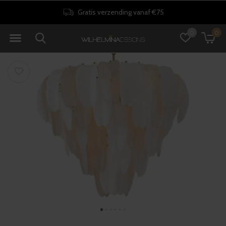
Gratis verzending vanaf €75
0
0